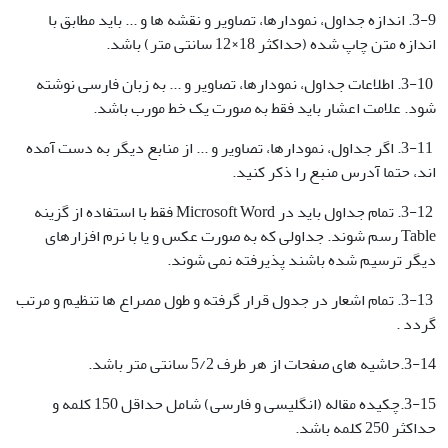
3-9. اندازه جداول، نمودارها، تصاویر و نقشه ها و ... باید مطابق با
اندازه متن چاپ شده (حداکثر 18×12 سانتی متر) باشد.
3-10. اطلاعات جداول، نمودارها، تصاویر و ... به زبان فارسی نوشته
شود. علامت اعشار باید فقط به صورت یک خط مورب باشد.
3-11. اگر جداول، نمودارها، تصاویر و ... از منابع دیگر به دست آمده
اند، حتما آدرس منبع را ذکر کنید.
3-12. تمام جداول باید در Microsoft Word فقط با استفاده از گزینه
Table رسم شوند. جداولی که به صورت عکس و یا با نرم افزارهای
دیگر ترسیم شده باشند پذیرفته نمی شوند.
3-13. تمام اشعار در جدول قرار گرفته و طول مصراع ها تنظیم و مرتب
گردد .
3-14.حاشیه های صفحات از هر طرف 5/2 سانتی متر باشد.
3-15.چکیده مقاله (انگلیسی و فارسی) شامل حداقل 150 کلمه و
حداکثر 250 کلمه باشد.