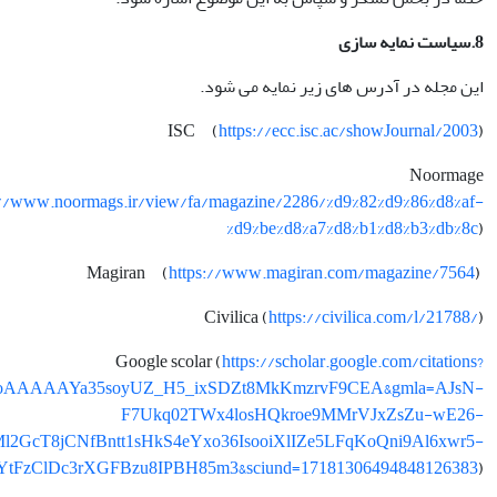
8.سیاست نمایه سازی
این مجله در آدرس های زیر نمایه می شود.
ISC (
https://ecc.isc.ac/showJournal/2003
)
Noormage
://www.noormags.ir/view/fa/magazine/2286/%d9%82%d9%86%d8%af-
%d9%be%d8%a7%d8%b1%d8%b3%db%8c
)
https://www.magiran.com/magazine/7564
)
Magiran (
Civilica (
https://civilica.com/l/21788/
)
Google scolar (
https://scholar.google.com/citations?
D79ooAAAAAYa35soyUZ_H5_ixSDZt8MkKmzrvF9CEA&gmla=AJsN-
F7Ukq02TWx4losHQkroe9MMrVJxZsZu-wE26-
2GcT8jCNfBntt1sHkS4eYxo36IsooiXlIZe5LFqKoQni9Al6xwr5-
tFzClDc3rXGFBzu8IPBH85m3&sciund=17181306494848126383
)