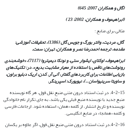
(گال و همکاران 2007: 645)
(ابراهیموف و همکاران، 2002: 23 )
مثالی برای منابع :
گال، مردیت، والتر بورگ و جویس گال (1386)، تحقیقات آموزشی:
مقدمه، ترجمه احمدرضا نصر و همکاران، تهران: سمت.
ابراهیموف، اوکتای، ایشوار ستی، و نونکا دیمیتروا (7117)، «خوشه‌بندی
رونوشت‌های ناقص با استفاده از معیار مشابهت بدیع»، در: تکنیک‌های
بازیابی اطلاعات برای کاربردهای گفتار، آنی آر. کدن، اریک دبلیو براون،
و ساویتا سرینیواسان ..)، نیویورک: اسپرینگر
.
4-2-15. در ثبت استناد درون متنی منبع نقل قول، هر گاه نویسنده
منبع جدید با نویسنده منبع قبلی یکی باشد، به جای تکرار نام خانوادگی
نویسنده و تاریخ انتشار، از کلمه «همان» استفاده شود. ارجاعات فارسی
و کلمه «همانجا» در منابع انگلیسی .
4-2-16.در ثبت استناد درون متنی منبع نقل قول، اگر علاوه بر یکسان