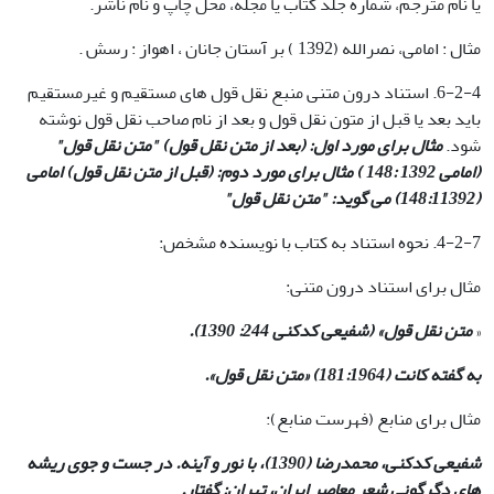
یا نام مترجم، شماره جلد کتاب یا مجله، محل چاپ و نام ناشر.
مثال : امامی، نصرالله (1392 ) بر آستان جانان ، اهواز : رسش .
6-2-4. استناد درون متنی منبع نقل قول های مستقیم و غیرمستقیم
باید بعد یا قبل از متون نقل قول و بعد از نام صاحب نقل قول نوشته
شود.
مثال برای مورد اول: (بعد از متن نقل قول) "متن نقل قول"
(امامی 1392 :148 ) مثال برای مورد دوم: (قبل از متن نقل قول) امامی
(148:11392) می گوید: "متن نقل قول
"
4-2-7. نحوه استناد به کتاب با نویسنده مشخص:
مثال برای استناد درون متنی:
«
متن نقل قول» (شفیعی کدکنی 244: 1390)
.
به گفته کانت (181:1964) «متن نقل قول
».
مثال برای منابع (فهرست منابع):
شفیعی کدکنی، محمدرضا (1390)، با نور و آینه. در جست و جوی ریشه
های دگرگونی شعر معاصر ایران، تهران: گفتار
.