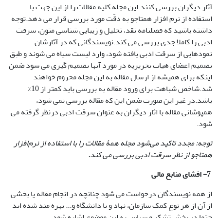
آثار دیگران بررسی کنند.این مجله کلیه مقالات را از این جهت با
استفاده از نرم افزار همتاجو به دقّت مورد بررسی قرار می دهد.توجه
داشته باشید که فصلنامه نقد، تحلیل و زیبایی شناسی متون، سرقت
ادبی را کاملا جدی بررسی می کند.نویسندگانی که در آثارشان
نمودهایی از سرقت ادبی یافته شود، وارد لیست سیاه می شوند و طبق
تصمیم اعضای هیات تحریریه در مورد آنها تصمیم گیری می شود ضمن
اینکه برای همیشه از ارسال مقاله به این مجله محروم خواهند
شد.شاخص شباهت برای ورود مقاله به بررسی باید کمتر از 10%
باشد.در غیر این صورت ضمن این که مقاله بررسی نمی شود،
همپوشانی مقاله با اثار دیگران به عنوان سرقت ادبی درنظر گرفته می
شود.
توجه: مجدد تاکید می‌شود مجله همۀ مقالات را با استفاده از نرم‌افزار
همتاجو از نظر سرقت ادبی بررسی می کند
.
7- افشای منابع مالی
از همه نویسندگان درخواست می شود چنانچه در انجام مقاله یا بخشی
از آن از هر نوع کمک سازمان، نهاد و یا دانشگاه و... بهره مند شده اید
حتما در بخش تشکر و سپاس به این موضوع اشاره شود.