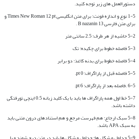
دستورالعمل های زیر توجه کنید.
1-5 نوع و اندازه فونت: برای متن انگلیسی Times New Roman 12 pt و
برای متن فارسی B nazanin 13 .
5-2 حاشیه از هر طرف: 2.5 سانتی متر
5-3 فاصله خطوط برای چکیده: تک
5-4 فاصله خطوط برای بدنه کاغذ: دو برابر
5-5 فاصله قبل از پاراگراف: 0 pt.
6-5 .فاصله بعد از پاراگراف: 6 pt.
5-7 خط اول همه پاراگراف ها باید با یک کلید زبانه 0.5 اینچی تورفتگی
داشته باشد.
5-8 سبک ارجاع: هم فهرست مرجع و هم استنادهای درون متنی باید
به سبک APA باشد.
5-9 جداول و شکل ها: جداول و شکل ها باید در متن درج شوند و با