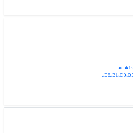
arabic
%D8%B1%D8%B