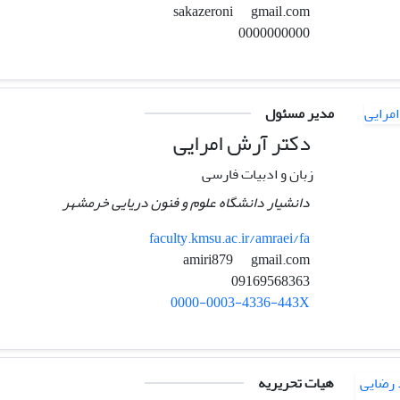
gmail.com
sakazeroni
0000000000
مدیر مسئول
دکتر آرش امرایی
زبان و ادبیات فارسی
دانشیار دانشگاه علوم و فنون دریایی خرمشهر
faculty.kmsu.ac.ir/amraei/fa
gmail.com
amiri879
09169568363
0000-0003-4336-443X
هیات تحریریه