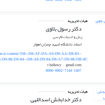
هیات تحریریه
دکتر رسول بلاوی
زبان و ادبیات فارسی
استاد دانشگاه شهید چمران اهواز
iran.ir/content/558/%D8%AF%DA%A9%D8%AA%D8%B1-
3%D9%88%D9%84-%D8%A8%D9%84%D8%A7%D9%88%DB%8C
gmail.com
r.ballawy
0000-0002-7144-1407
هیات تحریریه
دکتر خدابخش اسداللهی