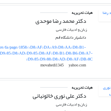
هیات تحریریه
دکتر محمد رضا موحدی
زبان و ادبیات فارسی
دانشیار دانشگاه قم
erature/fa/page/1858/%D8%AF%DA%A9%D8%AA%D8%B1-
%D9%85%D8%AD%D9%85%D8%AF%D8%B1%D8%B6%D8%A7-
%D9%85%D9%88%D8%AD%D8%AF%DB%8C
yahoo.com
movahedi1345
هیات تحریریه
دکتر علی نوری خاتونبانی
زبان و ادبیات فارسی