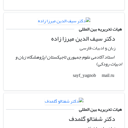
هیات تحریریه بین المللی
دکتر سیف الدین میرزا زاده
زبان و ادبیات فارسی
استاد آکادمی علوم جمهوری تاجیکستان (پژوهشگاه زبان و
ادبیات رودکی)
mail.ru
sayf_yagnob
هیات تحریریه بین المللی
دکتر شفتالو گلمدف