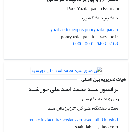
Poor Yazdanpanah Kermani
دانشیار دانشگاه یزد
yazd.ac.ir/people/pooryazdanpanah
yazd.ac.ir
pooryazdanpanah
0000-0001-9493-3108
هیات تحریریه بین المللی
پرفسور سید محمد اسد علی خورشید
زبان و ادبیات فارسی
استاد دانشگاه علی گره اتراپرادش هند
amu.ac.in/faculty/persian/sm-asad-ali-khurshid
yahoo.com
saak_lab