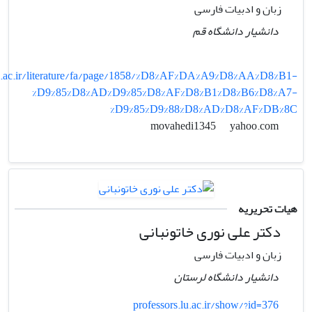
زبان و ادبیات فارسی
دانشیار دانشگاه قم
.ac.ir/literature/fa/page/1858/%D8%AF%DA%A9%D8%AA%D8%B1-
%D9%85%D8%AD%D9%85%D8%AF%D8%B1%D8%B6%D8%A7-
%D9%85%D9%88%D8%AD%D8%AF%DB%8C
yahoo.com
movahedi1345
هیات تحریریه
دکتر علی نوری خاتونبانی
زبان و ادبیات فارسی
دانشیار دانشگاه لرستان
professors.lu.ac.ir/show/?id=376