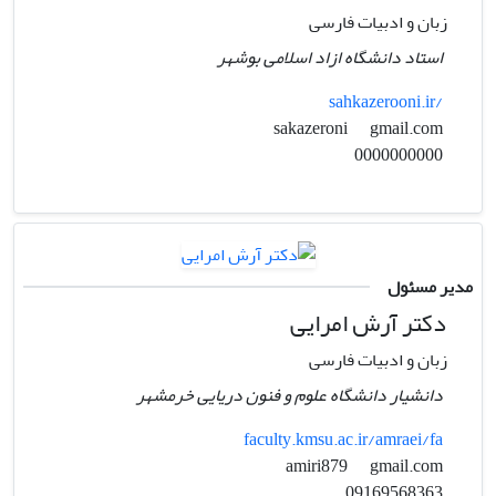
زبان و ادبیات فارسی
استاد دانشگاه ازاد اسلامی بوشهر
sahkazerooni.ir/
gmail.com
sakazeroni
0000000000
مدیر مسئول
دکتر آرش امرایی
زبان و ادبیات فارسی
دانشیار دانشگاه علوم و فنون دریایی خرمشهر
faculty.kmsu.ac.ir/amraei/fa
gmail.com
amiri879
09169568363