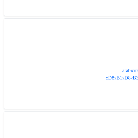
arabic
%D8%B1%D8%B