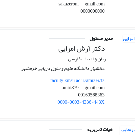
gmail.com
sakazeroni
0000000000
مدیر مسئول
دکتر آرش امرایی
زبان و ادبیات فارسی
دانشیار دانشگاه علوم و فنون دریایی خرمشهر
faculty.kmsu.ac.ir/amraei/fa
gmail.com
amiri879
09169568363
0000-0003-4336-443X
هیات تحریریه