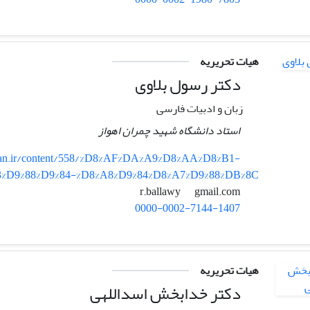
هیات تحریریه
دکتر رسول بلاوی
زبان و ادبیات فارسی
استاد دانشگاه شهید چمران اهواز
iran.ir/content/558/%D8%AF%DA%A9%D8%AA%D8%B1-
3%D9%88%D9%84-%D8%A8%D9%84%D8%A7%D9%88%DB%8C
gmail.com
r.ballawy
0000-0002-7144-1407
هیات تحریریه
دکتر خدابخش اسداللهی