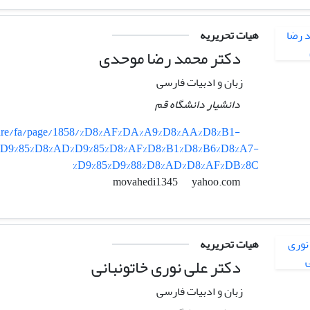
هیات تحریریه
دکتر محمد رضا موحدی
زبان و ادبیات فارسی
دانشیار دانشگاه قم
erature/fa/page/1858/%D8%AF%DA%A9%D8%AA%D8%B1-
%D9%85%D8%AD%D9%85%D8%AF%D8%B1%D8%B6%D8%A7-
%D9%85%D9%88%D8%AD%D8%AF%DB%8C
yahoo.com
movahedi1345
هیات تحریریه
دکتر علی نوری خاتونبانی
زبان و ادبیات فارسی