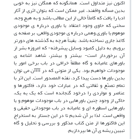
اکنون نیز متداول است. همانگونه که همگان نیز به خوبی
بدین مسأله واقفند، غیر ممکن است که بتوان اثری از آثار
ادبا را یافت که کاملاً خالی از این مطالب باشد و به هیچ وجه،
سخنی که حاوی وجود اعتقاد یا باوری درباره ی موجودی
موهوم یا باوری وهمی درباره ی موجودی واقعی، بر صفحه ی
کاغذ جاری نساخته باشد. یقیناً هرچه به گذشته های دورتر
برویم، به دلیل کمبود وسایل پیشرفته- که امروزه بشر از
آن برخوردار است- بیشتر و بیشتر، شاهد اشاعه ی
باورهای عامیانه و گاه مطلقاً خرافی در باب برخی امور یا
موجودات خواهیم بود. یکی از متونی که در آآآآن می توان
بدین باورها دست پیدا کرد، نفثه المصدور است. این اثر با
تمام تصنّع و ثقالتی که در عبارات خود دارد، فاکتورها و
عناصر و مواردی را درخود گنجانده است که یک یه یک،
حاکی از وجود چنین باورهایی در باب موجودات موهوم و یا
باورهایی اسطوره ای و عامیانه در باب موجوداتی حقیقی و
واقعی است. لذا بر آن شدیم تا در این جستار به استخراج
این فاکتورها از متن کتاب مذکور و بررسی و تحلیل و گاه
تبیین ریشه ی آن ها بپردازیم.