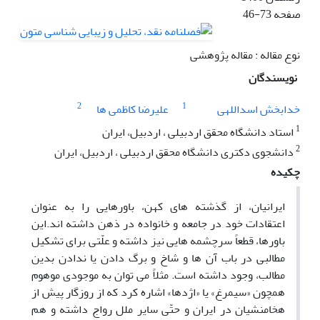
صفحه
46-73
نوع مقاله : مقاله پژوهشی
نویسندگان
2
1
خدابخش اسداللهی
علیرضا کاظمی ها
1
استاد دانشگاه محقق اردبیلی ، اردبیل، ایران
2
دانشجوی دکتری دانشگاه محقق اردبیلی ، اردبیل، ایران
چکیده
ایرانیان، از گذشته های کهن، باورهایی را به عنوان
اعتقادات خود در جامعه و خانواده در ذهن داشته اند.این
باورها، قطعاً سرچشمه هایی نیز داشته و علّتی برای تشکیل
مطالبی در باب آن ها و شاخ و برگ دادن یا ندادن بدین
مطالب، وجود داشته است. مثلاً می توان به موجودی موهوم
همچون «سیمرغ» یا «اژدها» اشاره کرد که از روزگار پیش از
هخامنشیان در ایران و حتّی سایر ملل رواج داشته و هم