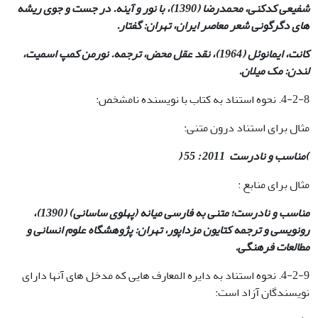
شفیعی کدکنی، محمدرضا (1390)، با نور و آینه. در جست و جوی ریشه
های دگرگونی شعر معاصر ایران، تهران: گفتار
.
کانت، ایمانوئل (1964)، نقد عقل محض، ترجمه. نورمن کمپ اسمیت،
لندن: مک میلان
.
4-2-8. نحوه استناد به کتاب با نویسنده نامشخص:
مثال برای استناد درون متنی:
)مناسب و نادرست
2011 : 55 (
مثال برای منابع :
مناسب و نادرست؛ متنی به فارسی میانه (پهلوی ساسانی) (1390)،
رونویسی و ترجمه کتایون مزداپور، تهران: پژوهشگاه علوم انسانی و
مطالعات فرهنگی
.
4-2-9. نحوه استناد به دایره المعارف هایی که مدخل های آنها دارای
نویسندگان آزاد است: