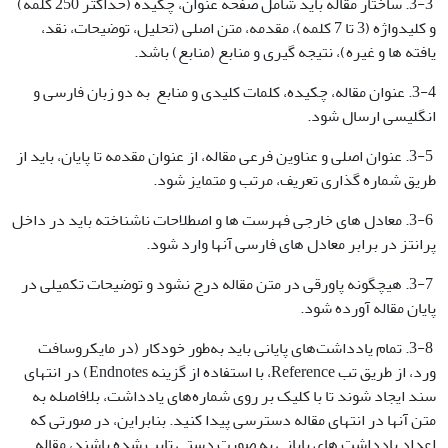
3-3. ساختار مقاله باید شامل صفحه عنوان، چکیده (حداکثر 250 کلمه)
و کلیدواژه (3 تا 7 کلمه)، مقدمه، متن اصلی (تحلیل، توضیحات، نقد،
یافته ها و غیره)، نتیجه گیری و منابع (منابع) باشد.
3-4. عنوان مقاله، چکیده، کلمات کلیدی و منابع به دو زبان فارسی و
انگلیسی ارسال شود.
3-5. عنوان اصلی و عناوین فرعی مقاله، از عنوان مقدمه تا پایان، باید از
طریق شماره گذاری تعریف، مرتب و متمایز شود.
3-6. معادل های خارجی فهرست ها و اصطلاحات ناشناخته باید در داخل
پرانتز در برابر معادل های فارسی آنها وارد شود.
3-7. هیچگونه پاورقی در متن مقاله درج نشود و توضیحات تکمیلی در
پایان مقاله آورده شود.
3-8. تمام یادداشت‌های پایانی باید به‌طور خودکار (در مایکروسافت
ورد، از طریق تب Reference، با استفاده از گزینه Endnotes) در انتهای
سند ایجاد شوند تا با کلیک بر روی شماره‌های یادداشت، بلافاصله به
متن آنها در انتهای مقاله دسترسی پیدا کنید. بنابراین، در صورتی که
اعداد یادداشت های پایانی به صورت دستی تایپ شده باشند، مقاله