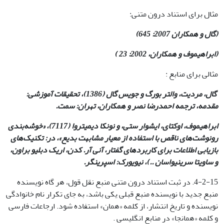
مثال برای استناد درون متنی:
(گال و همکاران 2007: 645)
(ابراهیموف و همکاران، 2002: 23 )
مثالی برای منابع :
گال، مردیت، والتر بورگ و جویس گال (1386)، تحقیقات آموزشی:
مقدمه، ترجمه احمدرضا نصر و همکاران، تهران: سمت.
ابراهیموف، اوکتای، ایشوار ستی، و نونکا دیمیتروا (7117)، «خوشه‌بندی
رونوشت‌های ناقص با استفاده از معیار مشابهت بدیع»، در: تکنیک‌های
بازیابی اطلاعات برای کاربردهای گفتار، آنی آر. کدن، اریک دبلیو براون،
و ساویتا سرینیواسان ..)، نیویورک: اسپرینگر
.
4-2-15. در ثبت استناد درون متنی منبع نقل قول، هر گاه نویسنده
منبع جدید با نویسنده منبع قبلی یکی باشد، به جای تکرار نام خانوادگی
نویسنده و تاریخ انتشار، از کلمه «همان» استفاده شود. ارجاعات فارسی
و کلمه «همانجا» در منابع انگلیسی .