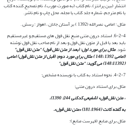
انتشار (بین پرانتز)، نام کتاب (به صورت مورب)، نام تصحیح کننده کتاب
یا نام مترجم، شماره جلد کتاب یا مجله، محل چاپ و نام ناشر.
مثال : امامی، نصرالله (1392 ) بر آستان جانان ، اهواز : رسش .
6-2-4. استناد درون متنی منبع نقل قول های مستقیم و غیرمستقیم
باید بعد یا قبل از متون نقل قول و بعد از نام صاحب نقل قول نوشته
شود.
مثال برای مورد اول: (بعد از متن نقل قول) "متن نقل قول"
(امامی 1392 :148 ) مثال برای مورد دوم: (قبل از متن نقل قول) امامی
(148:11392) می گوید: "متن نقل قول
"
4-2-7. نحوه استناد به کتاب با نویسنده مشخص:
مثال برای استناد درون متنی:
«
متن نقل قول» (شفیعی کدکنی 244: 1390)
.
به گفته کانت (181:1964) «متن نقل قول
».
مثال برای منابع (فهرست منابع):