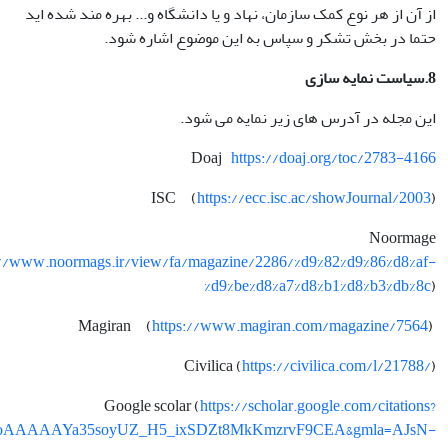
از آن از هر نوع کمک سازمان، نهاد و یا دانشگاه و... بهره مند شده اید
حتما در بخش تشکر و سپاس به این موضوع اشاره شود.
8.سیاست نمایه سازی
این مجله در آدرس های زیر نمایه می شود.
Doaj
https://doaj.org/toc/2783-4166
ISC (
https://ecc.isc.ac/showJournal/2003
)
Noormage
://www.noormags.ir/view/fa/magazine/2286/%d9%82%d9%86%d8%af-
%d9%be%d8%a7%d8%b1%d8%b3%db%8c
)
https://www.magiran.com/magazine/7564
)
Magiran (
Civilica (
https://civilica.com/l/21788/
)
Google scolar (
https://scholar.google.com/citations?
D79ooAAAAAYa35soyUZ_H5_ixSDZt8MkKmzrvF9CEA&gmla=AJsN-