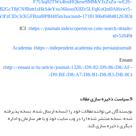
F7Ukq02TWx4losHQkroe9MMrVJxZsZu-wE26-
2GcT8jCNfBntt1sHkS4eYxo36IsooiXlIZe5LFqKoQni9Al6xwr5-
tFzClDc3rXGFBzu8IPBH85m3&sciund=17181306494848126383
)
ICI (
https://journals.indexcopernicus.com/search/details?
id=52049
)
Academia
(
https://independent.academia.edu/persianjournal
)
Ensani
(
http://ensani.ir/fa/article/journal/1328/%D9%82%D9%86%D8%AF-
%D9%BE%D8%A7%D8%B1%D8%B3%DB%8C
)
9.سیاست ذخیره سازی مقال
ه
نویسندگان می توانندمقالات خود را (نسخه ارسال شده، نسخه پذیرفته
شده، نسخه منتشر شده) را در وب سایت خود و یا هر سازمان و اداره
دیگری ذخیره سازی کند.