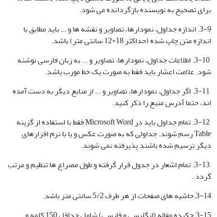
برای تصحیح به نویسنده بازگردانده می شود.
3-9. اندازه جداول، نمودارها، تصاویر و نقشه ها و ... باید مطابق با
اندازه متن چاپ شده (حداکثر 18×12 سانتی متر) باشد.
3-10. اطلاعات جداول، نمودارها، تصاویر و ... به زبان فارسی نوشته
شود. علامت اعشار باید فقط به صورت یک خط مورب باشد.
3-11. اگر جداول، نمودارها، تصاویر و ... از منابع دیگر به دست آمده
اند، حتما آدرس منبع را ذکر کنید.
3-12. تمام جداول باید در Microsoft Word فقط با استفاده از گزینه
Table رسم شوند. جداولی که به صورت عکس و یا با نرم افزارهای
دیگر ترسیم شده باشند پذیرفته نمی شوند.
3-13. تمام اشعار در جدول قرار گرفته و طول مصراع ها تنظیم و مرتب
گردد .
3-14.حاشیه های صفحات از هر طرف 5/2 سانتی متر باشد.
3-15.چکیده مقاله (انگلیسی و فارسی) شامل حداقل 150 کلمه و