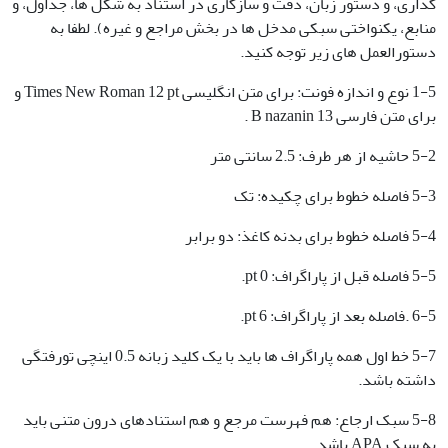
گذاری، و دستور زبان، دقت و سازگاری در استناد به شکل ها، جداول، و
منابع، یکنواختی سبکی مدخل ها در بخش مراجع و غیره). لطفا به
دستورالعمل های زیر توجه کنید.
1-5 نوع و اندازه فونت: برای متن انگلیسی Times New Roman 12 pt و
برای متن فارسی B nazanin 13 .
5-2 حاشیه از هر طرف: 2.5 سانتی متر
5-3 فاصله خطوط برای چکیده: تک
5-4 فاصله خطوط برای بدنه کاغذ: دو برابر
5-5 فاصله قبل از پاراگراف: 0 pt.
6-5 .فاصله بعد از پاراگراف: 6 pt.
5-7 خط اول همه پاراگراف ها باید با یک کلید زبانه 0.5 اینچی تورفتگی
داشته باشد.
5-8 سبک ارجاع: هم فهرست مرجع و هم استنادهای درون متنی باید
به سبک APA باشد.