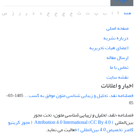
همه
آ
ا
ب
پ
ت
ث
ج
چ
ح
خ
د
ذ
ر
ز
ژ
س
صفحه اصلی
درباره نشریه
اعضای هیات تحریریه
ارسال مقاله
تماس با ما
نقشه سایت
اخبار و اعلانات
فصلنامه نقد، تحلیل و زیبایی شناسی متون موفق به کسب ...
1405-03-
05
فصلنامه
«نقد، تحلیل و زیبایی شناسی متون»
تحت مجوز
بین‌المللی
Attribution 4.0 International (CC By 4.0 ) ( مجوز کریتیو
کامنز تخصیص 4.0 بین‌المللی ) ف
عالیت می نماید.