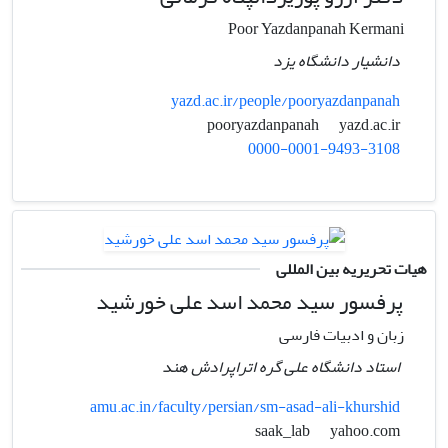
Poor Yazdanpanah Kermani
دانشیار دانشگاه یزد
yazd.ac.ir/people/pooryazdanpanah
yazd.ac.ir
pooryazdanpanah
0000-0001-9493-3108
هیات تحریریه بین المللی
پرفسور سید محمد اسد علی خورشید
زبان و ادبیات فارسی
استاد دانشگاه علی گره اتراپرادش هند
amu.ac.in/faculty/persian/sm-asad-ali-khurshid
yahoo.com
saak_lab