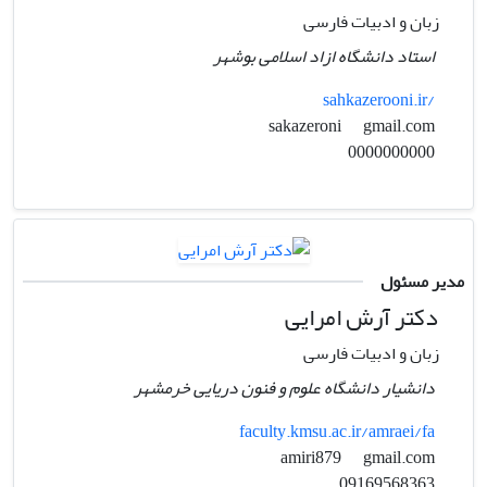
زبان و ادبیات فارسی
استاد دانشگاه ازاد اسلامی بوشهر
sahkazerooni.ir/
gmail.com
sakazeroni
0000000000
مدیر مسئول
دکتر آرش امرایی
زبان و ادبیات فارسی
دانشیار دانشگاه علوم و فنون دریایی خرمشهر
faculty.kmsu.ac.ir/amraei/fa
gmail.com
amiri879
09169568363