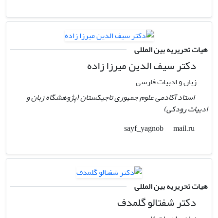
هیات تحریریه بین المللی
دکتر سیف الدین میرزا زاده
زبان و ادبیات فارسی
استاد آکادمی علوم جمهوری تاجیکستان (پژوهشگاه زبان و
ادبیات رودکی)
mail.ru
sayf_yagnob
هیات تحریریه بین المللی
دکتر شفتالو گلمدف