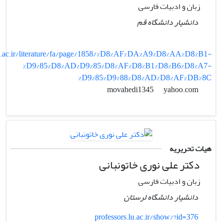
زبان و ادبیات فارسی
دانشیار دانشگاه قم
.ac.ir/literature/fa/page/1858/%D8%AF%DA%A9%D8%AA%D8%B1-
%D9%85%D8%AD%D9%85%D8%AF%D8%B1%D8%B6%D8%A7-
%D9%85%D9%88%D8%AD%D8%AF%DB%8C
yahoo.com
movahedi1345
هیات تحریریه
دکتر علی نوری خاتونبانی
زبان و ادبیات فارسی
دانشیار دانشگاه لرستان
professors.lu.ac.ir/show/?id=376