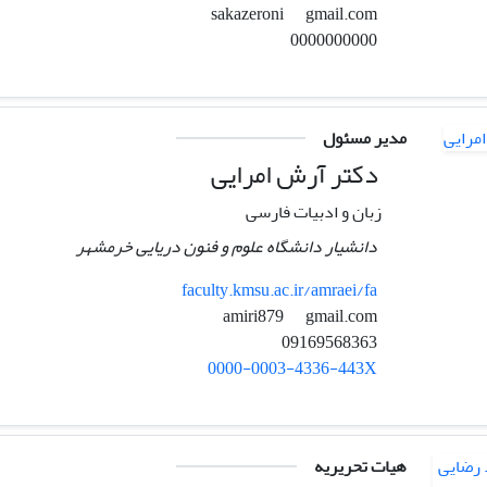
gmail.com
sakazeroni
0000000000
مدیر مسئول
دکتر آرش امرایی
زبان و ادبیات فارسی
دانشیار دانشگاه علوم و فنون دریایی خرمشهر
faculty.kmsu.ac.ir/amraei/fa
gmail.com
amiri879
09169568363
0000-0003-4336-443X
هیات تحریریه