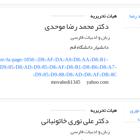
هیات تحریریه
دکتر محمد رضا موحدی
زبان و ادبیات فارسی
دانشیار دانشگاه قم
erature/fa/page/1858/%D8%AF%DA%A9%D8%AA%D8%B1-
%D9%85%D8%AD%D9%85%D8%AF%D8%B1%D8%B6%D8%A7-
%D9%85%D9%88%D8%AD%D8%AF%DB%8C
yahoo.com
movahedi1345
هیات تحریریه
دکتر علی نوری خاتونبانی
زبان و ادبیات فارسی