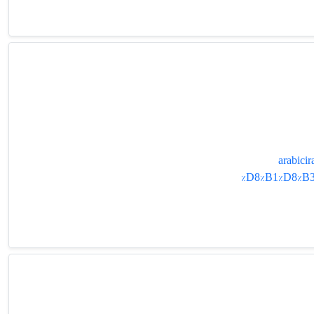
arabic
%D8%B1%D8%B