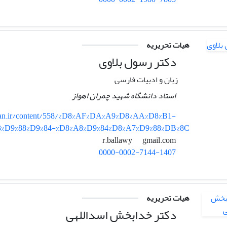
هیات تحریریه
دکتر رسول بلاوی
زبان و ادبیات فارسی
استاد دانشگاه شهید چمران اهواز
iran.ir/content/558/%D8%AF%DA%A9%D8%AA%D8%B1-
3%D9%88%D9%84-%D8%A8%D9%84%D8%A7%D9%88%DB%8C
gmail.com
r.ballawy
0000-0002-7144-1407
هیات تحریریه
دکتر خدابخش اسداللهی