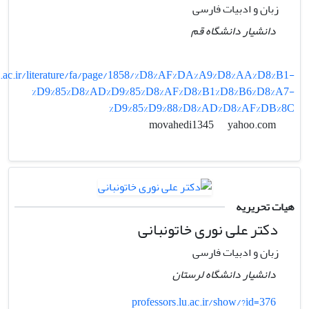
زبان و ادبیات فارسی
دانشیار دانشگاه قم
.ac.ir/literature/fa/page/1858/%D8%AF%DA%A9%D8%AA%D8%B1-
%D9%85%D8%AD%D9%85%D8%AF%D8%B1%D8%B6%D8%A7-
%D9%85%D9%88%D8%AD%D8%AF%DB%8C
yahoo.com
movahedi1345
هیات تحریریه
دکتر علی نوری خاتونبانی
زبان و ادبیات فارسی
دانشیار دانشگاه لرستان
professors.lu.ac.ir/show/?id=376