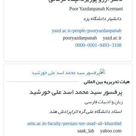
Poor Yazdanpanah Kermani
دانشیار دانشگاه یزد
yazd.ac.ir/people/pooryazdanpanah
yazd.ac.ir
pooryazdanpanah
0000-0001-9493-3108
هیات تحریریه بین المللی
پرفسور سید محمد اسد علی خورشید
زبان و ادبیات فارسی
استاد دانشگاه علی گره اتراپرادش هند
amu.ac.in/faculty/persian/sm-asad-ali-khurshid
yahoo.com
saak_lab