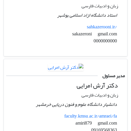
زبان و ادبیات فارسی
استاد دانشگاه ازاد اسلامی بوشهر
sahkazerooni.ir/
gmail.com
sakazeroni
0000000000
مدیر مسئول
دکتر آرش امرایی
زبان و ادبیات فارسی
دانشیار دانشگاه علوم و فنون دریایی خرمشهر
faculty.kmsu.ac.ir/amraei/fa
gmail.com
amiri879
09169568363