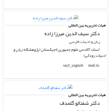
هیات تحریریه بین المللی
دکتر سیف الدین میرزا زاده
زبان و ادبیات فارسی
استاد آکادمی علوم جمهوری تاجیکستان (پژوهشگاه زبان و
ادبیات رودکی)
mail.ru
sayf_yagnob
هیات تحریریه بین المللی
دکتر شفتالو گلمدف