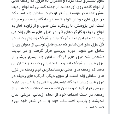
نمودِ بیشتری پیدا کرده و شاعران به مرور، به ردیف هایی
از انواع کلمه روی آورده اند. از جمله کسانی که انواعِ ردیف
نقش عمده در موسیقی شعر او دارد، سلطان وَلَد است که
در غزل های خود از انواع کلمه در جایگاه ردیف بهره برده
است. این پژوهش، با رویکرد متن محور، و از زاویة آمار به
انواع ردیف و کارکردهای آنها در غزل های سلطان وَلَد می
پردازد؛ بنابراین ابیاتِ مُرَدَّف و غیر مُرَدَّف و انواع ردیف در
کُلِّ غزل های این شاعر که حجمِ قابلِ توجّهی از دیوان وی را
شامل می شود، مورد بررسی قرار گرفت و در نهایت
مشخص شد غزل های مُرَدَّف سلطان وَلَد بسیار بیشتر از
غزل های غیر مُرَدَّف اند و بسامدِ انواعِ ردیف نیز نشان می
دهد که ردیف های فعلی پربسامدترین نوعِ ردیف در غزل
های سلطان وَلَد است. از سوی دیگر، کارکردهای ردیف در
غزل های وی از دیدگاهِ موسیقایی، القایی و بلاغی نیز مورد
بررسی قرار گرفت و به این نتیجه دست یافتیم که شاعر از
ردیف، در جهت اهداف خود از جمله: زیبایی آفرینی، بیان
اندیشه و بازتاب احساسات خود و ... در شعر خود بهره
جسته است.