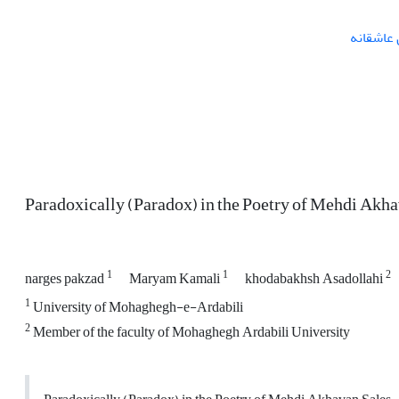
عاشقانه
Paradoxically (Paradox) in the Poetry of Mehdi Akha
1
1
2
narges pakzad
Maryam Kamali
khodabakhsh Asadollahi
1
University of Mohaghegh-e-Ardabili
2
Member of the faculty of Mohaghegh Ardabili University