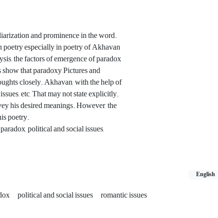
iliarization and prominence in the word.
ian poetry especially in poetry of Akhavan
lysis, the factors of emergence of paradox
gs show that paradoxy Pictures and
thoughts closely. Akhavan, with the help of
sues, etc, That may not state explicitly.
vey his desired meanings. However, the
is poetry.
adox, political and social issues,
English
dox
political and social issues
romantic issues