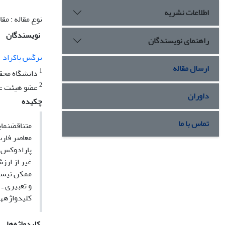
اطلاعات نشریه
نوع مقاله : مق
نویسندگان
راهنمای نویسندگان
نرگس پاکزاد
ارسال مقاله
1
دانشگاه محقق
2
عضو هیئت عل
داوران
چکیده
تماس با ما
متناقضنمای
معاصر فارس
پارادوکس و
غیر از ارز
ممکن نیست،
و تعبیری ـ
کلیدواژهها
کلیدواژه‌ها