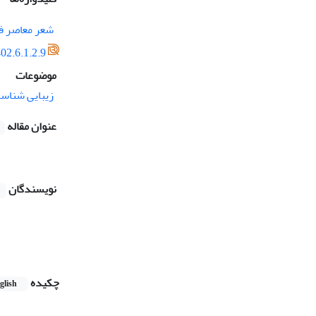
شعر معاصر ف
02.6.1.2.9
موضوعات
زیبایی شناس
عنوان مقاله
نویسندگان
چکیده
glish