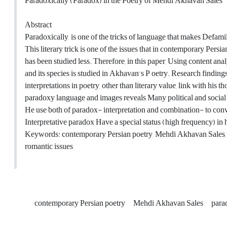
Paradoxically (Paradox) in the Poetry of Mehdi Akhavan Sales
Abstract
Paradoxically, is one of the tricks of language that makes Defam
This literary trick is one of the issues that in contemporary Pers
has been studied less. Therefore, in this paper, Using content ana
and its species is studied in Akhavan's P oetry. Research findin
interpretations in poetry, other than literary value, link with his 
paradoxy language and images reveals Many political and social is
He use both of paradox- interpretation and combination- to con
Interpretative paradox Have a special status (high frequency) in h
Keywords: contemporary Persian poetry, Mehdi Akhavan Sales, par
romantic issues
contemporary Persian poetry
Mehdi Akhavan Sales
para