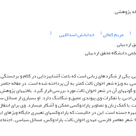
اله پژوهشی
2
1
1
مریم کمالی
خدابخش اسداللهی
 اردبیلی
می دانشگاه محقق اردبیلی
ی، یکی از شگردهای زبانی است که باعث آشناییزدایی در کلام و برجستگی 
ی، به ویژه شعر اخوان ثالث کمتر به آن پرداخته شده است. در مقاله حاضر 
 گونههای آن در شعر اخوان ثالث مورد بررسی قرار گیرد. یافتههای پژوهش 
ش ادبی، با تفکرات وی پیوندی عمیق و تنگاتنگ دارد. او بسیاری از مسائل سی
 با کمک زبان و تصاویر پارادوکسی ممکن و آشکار میسازد. وی برای انتقال 
 بهره جسته است. این در حالیست که پارادوکسهای تعبیری جایگاه ویژهای (ب
: شعر معاصر فارسی، مهدی اخوان ثالث، پارادوکس، مسائل سیاسی ـ اجتماع