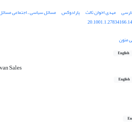
ارسی
مهدی اخوان ثالث
پارادوکس
مسائل سیاسی ـ اجتماعی مسائل 
20.1001.1.27834166.14
ی متون
English
van Sales
English
En