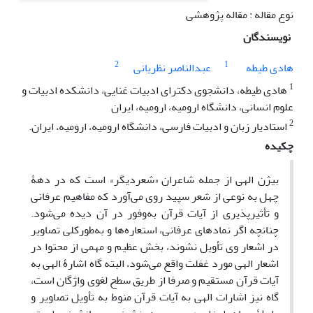
نوع مقاله : مقاله پژوهشی
نویسندگان
2
1
هادی طیطه
عبدالناصر نظریانی
1
هادی طیطه، دانشجوی دکترای ادبیات غنایی، دانشکده ادبیات و
علوم انسانی، دانشگاه ارومیه، ارومیه، ایران
2
استادیار زبان و ادبیات فارسی، دانشگاه ارومیه، ارومیه، ایران.
چکیده
بیژن الهی از جمله شاعران «شعردیگر» است که در دهۀ
چهل به نوعی از شعر سپید روی می‌آورد که مفاهیم عرفانی
و تأثیرپذیری از آیات قرآن به‌وفور در آن دیده می‌شود.
چنانچه اگر نمادهای عرفانی، استعاره‌ها و به‌طورکلی تصاویر
در اشعار وی تأویل نشوند، بخش عظیم و مهمی از محتوا در
اشعار الهی مورد غفلت واقع می‌شود، البته گاه اشارۀ الهی به
آیات قرآن مستقیم و صرفا از طریق سطح لغوی واژگان است،
گاه نیز اشارات الهی به آیات قرآن منوط به تأویل تصاویر و