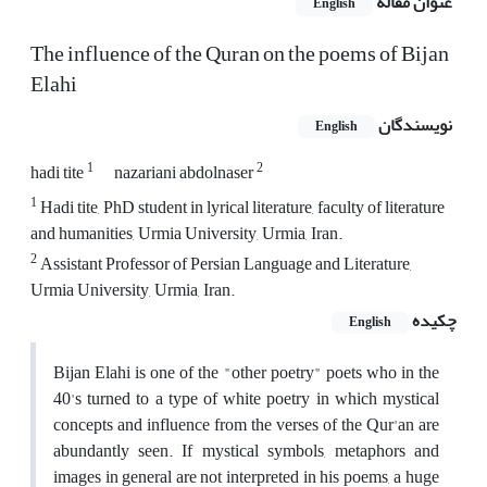
عنوان مقاله
English
The influence of the Quran on the poems of Bijan
Elahi
نویسندگان
English
1
2
hadi tite
nazariani abdolnaser
1
Hadi tite, PhD student in lyrical literature, faculty of literature
and humanities, Urmia University, Urmia, Iran.
2
Assistant Professor of Persian Language and Literature,
Urmia University, Urmia, Iran.
چکیده
English
Bijan Elahi is one of the "other poetry" poets who in the
40's turned to a type of white poetry in which mystical
concepts and influence from the verses of the Qur'an are
abundantly seen. If mystical symbols, metaphors and
images in general are not interpreted in his poems, a huge