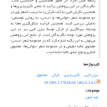
رابطۀ میان اجزاء در محور همنشینی و جانشینی است.
نگارندگان در این پزوهش برآنند تا تمامی تأثیرپذیری‌ها و
همچنین نگرش الهی به آیات قرآن را به ترتیب اشعار وی در
دو مجموعه شعر «جوانی‌ها» و «دیدن» به روشی توصیفی-
تحلیلی بررسی کنند، همچنین فرآیند شکل‌گیری معنا به
وسیلۀ بهره‌گیری از قرآن توسط بیژن الهی نیز در این
پژوهش مورد توجه نگارندگان است. از نتایج این پژوهش
می‌توان به این نکته اشاره کرد که در مجموعه شعر «دیدن»
معشوق غالبا حقیقی و در مجموعه شعر «جوانی‌ها» معشوق
مجازی و نوع عشق غالبا تنانه است.
کلیدواژه‌ها
بیژن الهی
تأثیرپذیری
قرآن
معشوق
20.1001.1.27834166.1402.6.3.4.5
موضوعات
نقد متون