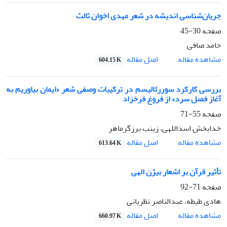
جریان‌شناسی اندیشه در شعر مهدی اخوان ثالث
صفحه
30-45
حامد صافی
اصل مقاله
مشاهده مقاله
604.15 K
بررسی کارکرد سوررئالیسم در ترکیبات وصفی شعر «ایمان بیاوریم به
آغاز فصل سرد» از فروغ فرخزاد
صفحه
55-71
خدابخش اسداللهی، زینب برزگرماهر
اصل مقاله
مشاهده مقاله
613.64 K
تأثیر قرآن بر اشعار بیژن الهی
صفحه
71-92
هادی طیطه، عبدالناصر نظریانی
اصل مقاله
مشاهده مقاله
660.97 K