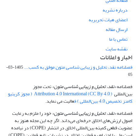
صفحه اصلی
درباره نشریه
اعضای هیات تحریریه
ارسال مقاله
تماس با ما
نقشه سایت
اخبار و اعلانات
فصلنامه نقد، تحلیل و زیبایی شناسی متون موفق به کسب ...
1405-03-
05
فصلنامه
«نقد، تحلیل و زیبایی شناسی متون»
تحت مجوز
بین‌المللی
Attribution 4.0 International (CC By 4.0 ) ( مجوز کریتیو
کامنز تخصیص 4.0 بین‌المللی ) ف
عالیت می نماید.
فصلنامه
«نقد، تحلیل و زیبایی شناسی متون»
خود را ملزم به رعایت
اصول ارزش‌های اخلاق حرفه‌ای می‌داند. اگر چه این مجله هنوز به
عضویت قطعی کمیته بین‌المللی اخلاق در انتشار (COPE) در نیامده
است ولی با احترام به قوانین اخلاق در نشریات، تابع قوانین (COPE)