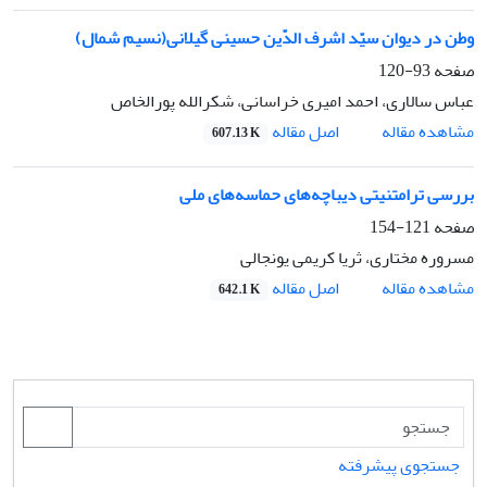
وطن در دیوان سیّد اشرف الدّین حسینی گیلانی(نسیم شمال)
صفحه
93-120
عباس سالاری، احمد امیری خراسانی، شکرالله پورالخاص
اصل مقاله
مشاهده مقاله
607.13 K
بررسی ترامتنیتی دیباچه‌های حماسه‌های ملی
صفحه
121-154
مسروره مختاری، ثریا کریمی یونجالی
اصل مقاله
مشاهده مقاله
642.1 K
جستجوی پیشرفته