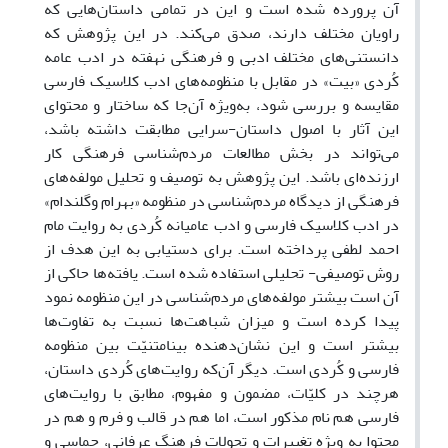
آن پرورده شده است و این در تمامی داستان‌هایی که
راویان مختلف دارند، صدق می‌کند. در این پژوهش که
دانستنی‌های مختلف ادبی و فرهنگی نهفته در ادب عامه
کُردی «بیت» در مقابل با منظومه‌های ادب کلاسیک فارسی
مقایسه و بررسی شود، به‌ویژه آن‌جا که ساختار و محتوای
این آثار با اصول داستان-سرایی مطابقت داشته باشد،
می‌تواند در بخش مطالعات مردم‌شناسی فرهنگی کار
ارزنده‌ای باشد. این پژوهش به توصیف و تحلیل مولفه‌های
فرهنگی از دیدگاه مردم‌شناسی در منظومه «بهرام وگلندام»
در ادب کلاسیک فارسی و ادب عامیانه کُردی به روایت مام
احمد لطفی پرداخته است. برای دستیابی به این هدف از
روش توصیفی- تحلیلی استفاده شده است. یافته‌ها حاکی از
آن است بیشتر مولفه‌های مردم‌شناسی در این منظومه نمود
پیدا کرده است و میزان شباهت‌ها نسبت به تفاوت‌ها
بیشتر است و این نشان‌دهنده بینامتنیّت بین منظومه
فارسی و کُردی است. دیگر آن‌که روایت‌های کُردی داستان،
هرچند در کلیّات، مضمون و مفهوم، مطابق با روایت‌های
فارسی هم نام مذکور است، اما هم در قالب و فرم و هم در
محتوا به ویژه تغییرات و تحولات فرهنگ عرفانی، حماسی و