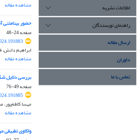
مشاهده مقاله
اطلاعات نشریه
حضور بینامتنی آم
راهنمای نویسندگان
صفحه
24-48
2024.191883
ارسال مقاله
ابراهیم دانش، ف
مشاهده مقاله
داوران
تماس با ما
بررسی دلایل شکل
صفحه
49-76
2024.191885
مهسا کاظم‌پور، 
مشاهده مقاله
واکاوی تطبیقی م