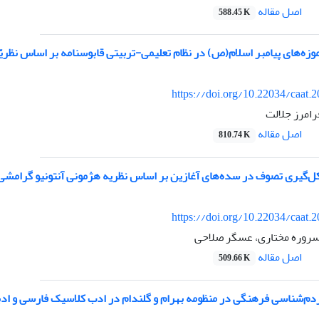
اصل مقاله
588.45 K
وزه‌های پیامبر اسلام(ص) در نظام تعلیمی-تربیتی قابوسنامه بر اساس نظریّة
https://doi.org/10.22034/caat.
رامرز جلالت
اصل مقاله
810.74 K
‌گیری تصوف در سده‌های آغازین بر اساس نظریه هژمونی آنتونیو گرامشی
https://doi.org/10.22034/caat.
مسروره مختاری، عسگر صلاحی
اصل مقاله
509.66 K
ردم‌شناسی فرهنگی در منظومه بهرام و گلندام در ادب کلاسیک فارسی و ادب