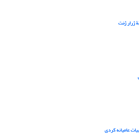
 ژرار ژُنت
یات عامیانه کردی