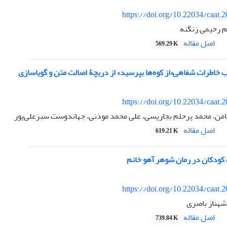
https://doi.org/10.22034/caat.
م رحیمی زنگنه
اصل مقاله
569.29 K
 خاطرات شفاهی«از کوه‌ها بپرسید» از دریچۀ اصالت متن و گویاسازی
https://doi.org/10.22034/caat.
من، محمد پرحلم بجارپسی، علی محمد موذنی، جهاندوست سبزعلی‌پور
اصل مقاله
619.21 K
کودکان در رمان شوهر آهو خانم
https://doi.org/10.22034/caat.
هناز باصری
اصل مقاله
739.84 K