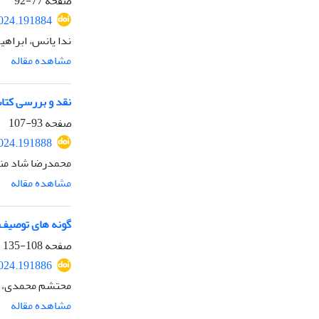
صفحه
77-92
2024.191884
ندا یانس، ابراهی
مشاهده مقاله
نقد و بررسی کتاب
صفحه
93-107
2024.191888
محمدرضا شاد منا
مشاهده مقاله
گونه های توصیف 
صفحه
108-135
2024.191886
محتشم محمدی، ش
مشاهده مقاله