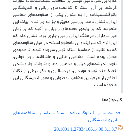
که با بررسی دقیقِ مبتنی بر مطالعات سبک‌شناسانه صورت
گرفته، بر آن است تا شاخصه‌های زبانی و اندیشگانی
بانوگشسب‌نامه را به عنوان یکی از منظومه‌های حماسی
ایران، نشان دهد. بررسی دقیق و جز به جز تمام ابیات این
منظومه، که بر پایه‌ی قصه‌های راویان و آنچه که بر زبان
میراث‌داران فرهنگ ایران زمین جاری بود، نشان داد که
این اثر- که سراینده آن نامعلوم است- در میان منظومه‌های
که به تقلید از حماسۀ استاد توس سروده شده، تا حدودی
موفق بوده است. مضامین غنایی و عاشقانه، رجز خوانی،
نفوذ اندیشه‌های دینی و مذهبی، دعا و مناجات، جاری شدن
خطبۀ عقد توسط موبدان، مردسالاری و ذکر برخی از نکات
اخلاقی از مهم‌ترین مضامین محتوایی و محور اندیشگانی این
منظومه است.
کلیدواژه‌ها
حماسه سرایی T بانوگشبنامه
سبک شناسی
شاخصه های
زبانی و اندیشگانی
20.1001.1.27834166.1400.3.1.3.7