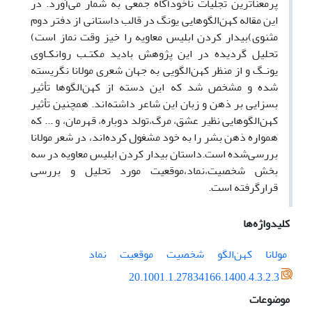
پرمعناترین تجلیات ناخودآگاه جمعی به شمار می‌آورد. در
این مقاله کهن‌الگوهایی یونگ در قالب داستانی از دفتر دوم
مثنوی)بیدار کردن ابلیس معاویه را خیز وقت نماز است)
تحلیل گردیده در این پژوهش بادید مکتـب روانکـاوی
یونـگ و از منظر کهن‌الگویی به جهان شعری مولانا نگریسته
شده و مشخص شد که این دسته از کهن‌الگوها تأثیر
بسزایی بر ذهن و زبان این شاعر داشته‌اند. همچنین تأثیر
کهن‌الگوهایی نظیر عشق، مرگ،تولد دوباره، قهرمان، و ... که
همواره ذهن بشر را به خود مشغول کرده‌اند، در شعر مولانا
بررسی‌شده است.داستان بیدار کردن ابلیس معاویه در سه
بخش شخصیت،نماد،موقعیت مورد تحلیل و بررسی
قرارگرفته است.
کلیدواژه‌ها
مولانا
کهن‌الگو
شخصیت
موقعیت
نماد
20.1001.1.27834166.1400.4.3.2.3
موضوعات