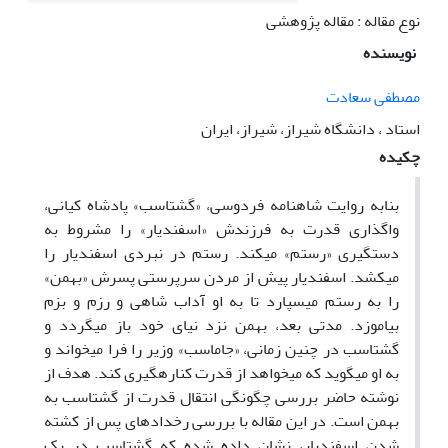
نوع مقاله : مقاله پژوهشی
نویسنده
مصطفی سعادت
استاد ، دانشگاه شیراز، شیراز، ایران
چکیده
بنابه روایت شاهنامه فردوسی، «گشتاسب» پادشاه کیانی،
واگذاری قدرت به فرزندش «اسفندیار» را مشروط به
دستگیری «رستم» می‏کند. رستم در نبردی اسفندیار را
می‏کشد. اسفندیار پیش از مردن سرپرستی پسرش «بهمن»
را به رستم می‏سپارد تا به او آداب شاهی و رزم و بزم
بیاموزد. مدتی بعد، بهمن نزد نیای خود باز می‏گردد و
گشتاسب در چنین زمانی، «جاماسب» وزیر را فرا می‏خواند و
به او می‏گوید که می‏خواهد از قدرت کناره‏گیری کند. هدف از
نوشته حاضر بررسی چگونگی انتقال قدرت از گشتاسب به
بهمن است. در این مقاله با بررسی رخدادهای پس از کشته
شدن اسفندیار، نشان داده شده که گشتاسب در یک