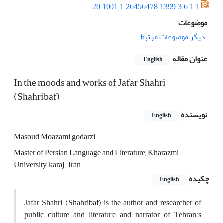
20.1001.1.26456478.1399.3.6.1.1
موضوعات
دیگر موضوعات مرتبط
عنوان مقاله
English
In the moods and works of Jafar Shahri
(Shahribaf)
نویسنده
English
Masoud Moazami godarzi
Master of Persian Language and Literature, Kharazmi
University.karaj , Iran
چکیده
English
Jafar Shahri (Shahribaf) is the author and researcher of
public culture and literature and narrator of Tehran’s