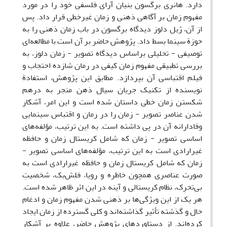
دارد. هانری برگسون بنیان آرای فلسفی خود را در مورد
مفهوم زمان بر آگاهی ذهنی و زمان غیرخطی قرار داد. پس
از آن، ژیل دلوز دیدگاه برگسون در باب زمان ذهنی را به
حوزة سینما بسط داد. پژوهش حاضر بر آن است با مطالعه‌ای
توصیفی - تحلیلی براساس دیدگاه تصویر - زمان دلوز، به
بررسی تطبیقی مفهوم زمان کیفی در رمان شازده احتجاب و
فیلم اقتباسی آن بپردازد. مطابق این پژوهش، استفادة
نویسنده از تکنیک جریان سیال ذهن منجر به درهم
شکستن زمان خطی داستان شده است و این امر، آشکار
شدن عناصر تصویر - زمان را در رمان و اقتباس سینمایی
وفادارانه آن در پی داشته است. به این ترتیب، مؤلفه‌های
اساسی تصویر - زمان که شامل کریستال زمان و حافظه
غیرارادی است به این ترتیب، مؤلفه‌های اساسی تصویر -
زمان که شامل کریستال زمان و حافظه غیرارادی است به
صورت عناصری همچون خاطره و رویا، فلش‌بک، شخصیتِ
بی‌تحرک، نظام کریستالی و آینه در این اثر ظاهر شده است.
هر یک از این ویژگی‌ها بر ذهنی شدن مفهوم زمان و ادغام
حال و گذشته تأثیر گذاشته‌اند و کلی گسترده از زمان ایجاد
کرده‌اند. از دستاوردهای پژوهش حاضر، علاوه بر آشکار