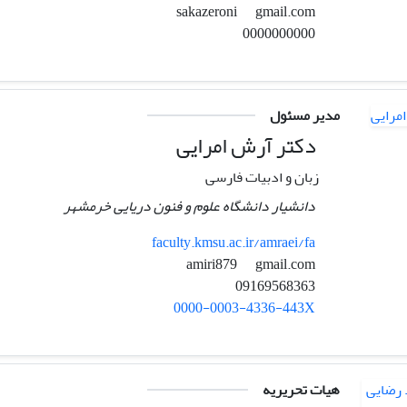
gmail.com
sakazeroni
0000000000
مدیر مسئول
دکتر آرش امرایی
زبان و ادبیات فارسی
دانشیار دانشگاه علوم و فنون دریایی خرمشهر
faculty.kmsu.ac.ir/amraei/fa
gmail.com
amiri879
09169568363
0000-0003-4336-443X
هیات تحریریه