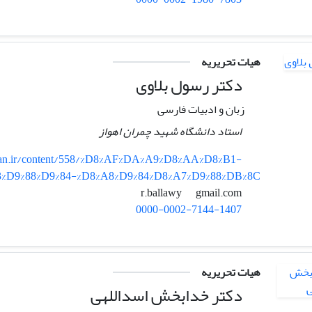
هیات تحریریه
دکتر رسول بلاوی
زبان و ادبیات فارسی
استاد دانشگاه شهید چمران اهواز
iran.ir/content/558/%D8%AF%DA%A9%D8%AA%D8%B1-
3%D9%88%D9%84-%D8%A8%D9%84%D8%A7%D9%88%DB%8C
gmail.com
r.ballawy
0000-0002-7144-1407
هیات تحریریه
دکتر خدابخش اسداللهی