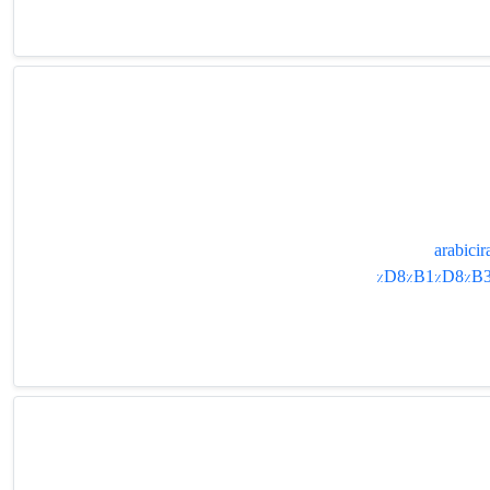
arabic
%D8%B1%D8%B