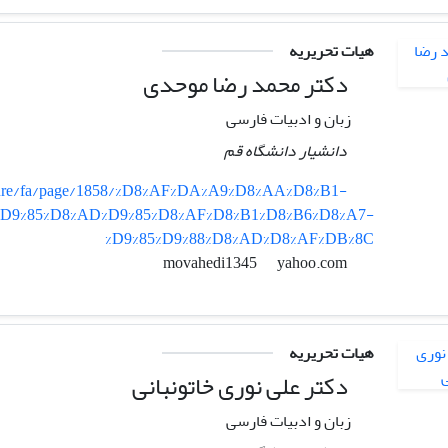
هیات تحریریه
دکتر محمد رضا موحدی
زبان و ادبیات فارسی
دانشیار دانشگاه قم
erature/fa/page/1858/%D8%AF%DA%A9%D8%AA%D8%B1-
%D9%85%D8%AD%D9%85%D8%AF%D8%B1%D8%B6%D8%A7-
%D9%85%D9%88%D8%AD%D8%AF%DB%8C
yahoo.com
movahedi1345
هیات تحریریه
دکتر علی نوری خاتونبانی
زبان و ادبیات فارسی