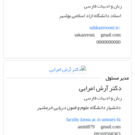
زبان و ادبیات فارسی
استاد دانشگاه ازاد اسلامی بوشهر
sahkazerooni.ir/
gmail.com
sakazeroni
0000000000
مدیر مسئول
دکتر آرش امرایی
زبان و ادبیات فارسی
دانشیار دانشگاه علوم و فنون دریایی خرمشهر
faculty.kmsu.ac.ir/amraei/fa
gmail.com
amiri879
09169568363