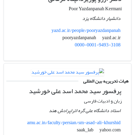
Poor Yazdanpanah Kermani
دانشیار دانشگاه یزد
yazd.ac.ir/people/pooryazdanpanah
yazd.ac.ir
pooryazdanpanah
0000-0001-9493-3108
هیات تحریریه بین المللی
پرفسور سید محمد اسد علی خورشید
زبان و ادبیات فارسی
استاد دانشگاه علی گره اتراپرادش هند
amu.ac.in/faculty/persian/sm-asad-ali-khurshid
yahoo.com
saak_lab