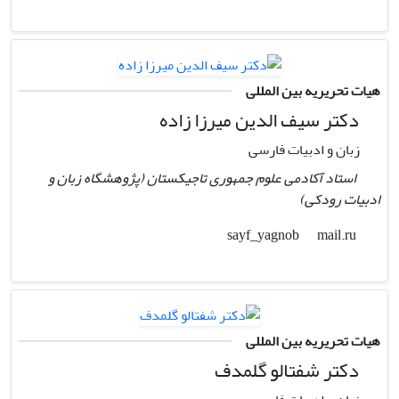
هیات تحریریه بین المللی
دکتر سیف الدین میرزا زاده
زبان و ادبیات فارسی
استاد آکادمی علوم جمهوری تاجیکستان (پژوهشگاه زبان و
ادبیات رودکی)
mail.ru
sayf_yagnob
هیات تحریریه بین المللی
دکتر شفتالو گلمدف