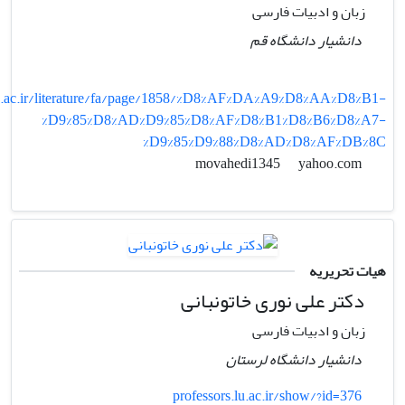
زبان و ادبیات فارسی
دانشیار دانشگاه قم
.ac.ir/literature/fa/page/1858/%D8%AF%DA%A9%D8%AA%D8%B1-
%D9%85%D8%AD%D9%85%D8%AF%D8%B1%D8%B6%D8%A7-
%D9%85%D9%88%D8%AD%D8%AF%DB%8C
yahoo.com
movahedi1345
هیات تحریریه
دکتر علی نوری خاتونبانی
زبان و ادبیات فارسی
دانشیار دانشگاه لرستان
professors.lu.ac.ir/show/?id=376