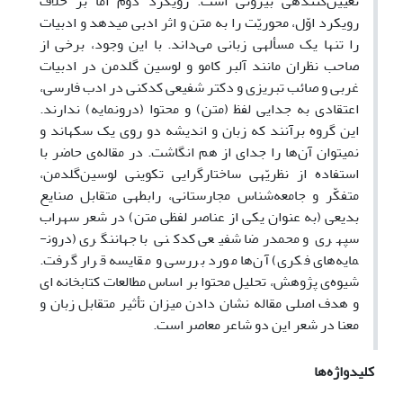
تعیین‌کننده­ی بیرونی است. رویکرد دوم امّا بر خلاف
رویکرد اوّل، محوریّت را به متن و اثر ادبی می­دهد و ادبیات
را تنها یک مسأله­ی زبانی می‌داند. با این وجود، برخی از
صاحب نظران مانند آلبر کامو و لوسین گلدمن در ادبیات
غربی و صائب تبریزی و دکتر شفیعی کدکنی در ادب فارسی،
اعتقادی به جدایی لفظ (متن) و محتوا (درون­مایه) ندارند.
این گروه برآنند که زبان و اندیشه دو روی یک سکه­اند و
نمی­توان آن‌ها را جدای از هم انگاشت. در مقاله‌ی حاضر با
استفاده از نظریّه­ی ساختارگرایی تکوینی لوسین‌گلدمن،
متفکّر و جامعه‌شناس مجارستانی، رابطه­ی متقابل صنایع
بدیعی (به عنوان یکی از عناصر لفظی متن) در شعر سهراب
سپهری و محمدرضا شفیعی کدکنی با جهان­نگری (درون­
مایه‌های فکری) آن‌ها مورد بررسی و مقایسه قرار گرفت.
شیوه‌ی پژوهش، تحلیل محتوا بر اساس مطالعات کتابخانه ای
و هدف اصلی مقاله نشان دادن میزان تأثیر متقابل زبان و
معنا در شعر این دو شاعر معاصر است.
کلیدواژه‌ها