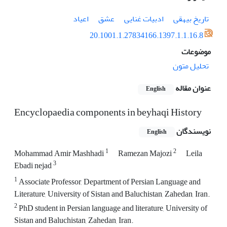
تاریخ بیهقی
ادبیات غنایی
عشق
اعیاد
20.1001.1.27834166.1397.1.1.16.8
موضوعات
تحلیل متون
عنوان مقاله
English
Encyclopaedia components in beyhaqi History
نویسندگان
English
1
2
Mohammad Amir Mashhadi
Ramezan Majozi
Leila
3
Ebadi nejad
1
Associate Professor, Department of Persian Language and
Literature, University of Sistan and Baluchistan, Zahedan, Iran.
2
PhD student in Persian language and literature, University of
Sistan and Baluchistan, Zahedan, Iran.