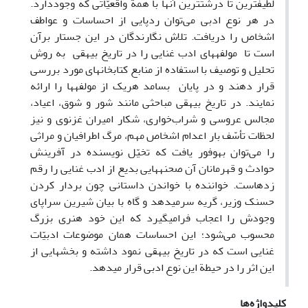
لطیف­ترین تا درشت­ترین آن­ها با همة واقعیّاتی که وجود­دارد.
در هر نوع ادبی می‌توان ردپایی از احساسات و عواطف
اشخاص را دریافت. تلاش نگارندگان در این جستار برآن
است تا مولفه­های ادب غنایی را در تاریخ بیهقی به روش
تحلیل و توصیف با استفاده از منابع کتابخانه­ای مورد بررسی
قرار دهند و در پایان بسامد هریک از مولفه­ها را ارائه
نمایند. در تاریخ بیهقی مباحثی مانند شور و شوق، اعیاد،
مجالس عروسی و شراب‌خواری، شکار امیران غزنوی و نیز
لحظات تأسّف بار اعدام اشخاص مهم، مرگ اطرافیان و مراثی
را می‌توان به­وفور یافت که تخیّل نویسنده در آفرینش
حوادث و قهرمانان آن صحنه­هایی بدیع از ادب غنایی را رقم
زده­است. خواننده با خواندن داستانی چون بر­دار کردن
حسنک وزیر، گریه سرمی­دهد و گاه با بیان شیرین سراپای
وجودش را اعجاب فرامی­گیرد که این خود هنری بزرگ
محسوب می‌شود؛ این احساسات همان موضوعات ادبیّات
غنایی است که در تاریخ بیهقی نمود داشته و بخش­هایی از
این اثر را در حیطة این نوع ادبی قرار می­دهد.
کلیدواژه‌ها