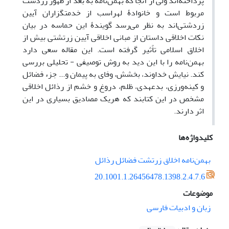
پرداخته‌‌اند ولی از آنجا که بهمن‌نامه به بعد از ظهور زردشت
مربوط است و خانوادۀ لهراسب از خدمتگزاران آیین
زردشتی‌اند به نظر می‌رسد گویندۀ این حماسه در بیان
نکات اخلاقی داستان از مبانی اخلاقی آیین زرتشتی بیش از
اخلاق اسلامی تاًثیر گرفته است. این مقاله سعی دارد
بهمن‌نامه را با این دید به روش توصیفی - تحلیلی بررسی
کند. نیایش خداوند، بخشش، وفای به پیمان و... جزء فضائل
و کینه‌ورزی، بدعهدی، ظلم، دروغ و خشم از رذائل اخلاقی
مشخص در این کتابند که هریک مصادیق بسیاری در این
اثر دارند.
کلیدواژه‌ها
بهمن‌نامه اخلاق زرتشت فضائل رذائل
20.1001.1.26456478.1398.2.4.7.6
موضوعات
زبان و ادبیات فارسی