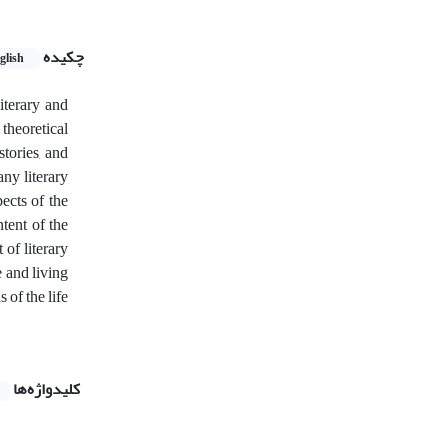
چکیده
glish
iterary and
 theoretical
stories, and
any literary
pects of the
tent of the
 of literary
e and living
 of the life
کلیدواژه‌ها