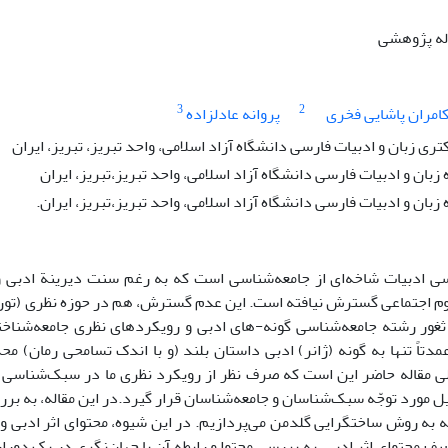
اله پژوهشی
3
2
امران پاشایی فخری
پروانه عادلزاده
ی زبان و ادبیات فارسی دانشگاه آزاد اسلامی، واحد تبریز، تبریز، ایران
زبان و ادبیات فارسی دانشگاه آزاد اسلامی، واحد تبریز،تبریز، ایران
زبان و ادبیات فارسی دانشگاه آزاد اسلامی، واحد تبریز،تبریز، ایران.
ی ادبیات شاخه‌ای از جامعه‌شناسی است که به رغم سنت دیرینة ادبی و آث
وم اجتماعی گسترش نیافته است. این عدم گسترش، هم در حوزه نظری (تور
 ثغور رشته جامعه‌شناسی گونه-های ادبی و رویکردهای نظری جامعه‌شنا
مدتاً تنها به گونه (ژانر) ادبی داستان بلند (و با اندک تسامحی رمان) مح
 مقاله حاضر این است که صرف نظر از رویکرد نظری ما در سبک‌شناسی و ج
ل مورد توجّه سبک‌شناسان و جامعه‌شناسان قرار گیرد.در این مقاله، به برر
وجّه به روش ساختگرایی گلدمن می‌پردازیم. در این شیوه، محتوای اثر ادبی 
یف محتوای اثر ادبی، به بررسی محتوا و رابطه آن با جهان‌نگری در یک دورا