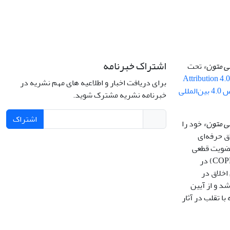
اشتراک خبرنامه
سی متون»
تحت
Attribution 4.
برای دریافت اخبار و اطلاعیه های مهم نشریه در
By 4.0 ) ( مجوز کریتیو کامنز تخصیص 4.0 بین‌المللی
خبرنامه نشریه مشترک شوید.
اشتراک
ی متون»
خود را
ق حرفه‌ای
 عضویت قطعی
کمیته بین‌المللی اخلاق در انتشار (COPE) در
اخلاق در
انین (COPE) می باشد و از آیین
با تقلب در آثار