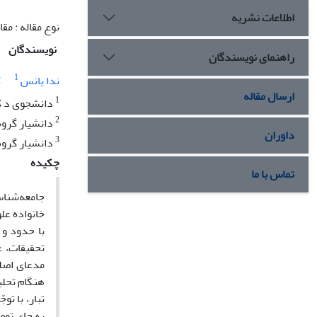
اطلاعات نشریه
نوع مقاله : مق
نویسندگان
راهنمای نویسندگان
1
ندا یانس
ک
ارسال مقاله
1
دانشجوی د کتر
2
دانشیار گروه 
داوران
3
دانشیار گروه 
چکیده
تماس با ما
جامعه‌شناس
خانواده عل
با حدود و
تحقیقات، ع
مدعای اصلی
هنگام تحلی
تبار، با ت
به جای توص