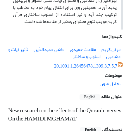
بهره‌گیری از مضامین و محتوای آیات، متنی استوار و بی‌بدیل
پدید آورد. همچنین وی برای انتقال پیام خود به مخاطب با
ترکیب چند آیه و نیز استفاده از اسلوب ساختاری قرآن
کریم موجب تنوع محتوای بعضی از مقامه‌ها شده‌است.
کلیدواژه‌ها
قرآن کریم
مقامات حمیدی
قاضی حمیدالدّین
تأثیر آیات و
مضامین
اسلوب و ساختار
20.1001.1.26456478.1399.3.7.5.7
موضوعات
تحلیل متون
عنوان مقاله
English
New research on the effects of the Quranic verses
On the HAMIDI MGHAMAT
نویسندگان
English