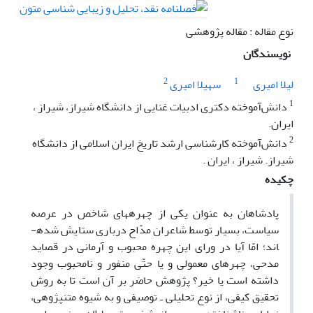
نوع مقاله : مقاله پژوهشی
نویسندگان
2
1
لیلا امیری
سهیلا امیری
1
دانش‌آموخته دکتری ادبیات غنایی از دانشگاه شیراز، شیراز ،
ایران.
2
دانش‌آموخته کارشناسی ارشد تاریخ ایران اسلامی از دانشگاه
شیراز. شیراز ، ایران .
چکیده
پادشاهان به عنوان یکی از چهره­های شاخص در عرصه
سیاست، بسیار توسط شاعران مدّاح درباری ستایش شده­
اند؛ امّا آیا در ورای این چهره محبوب و آرمانی در قصاید
مدحی، چهره­ای معمولی و یا حتّی منفور و نامحبوب وجود
داشته است یا خیر؟ پژوهش حاضر بر آن است تا به روش
تحقیق کیفی، از نوع تحلیلی ـ توصیفی و به شیوه متن­پژوهی،