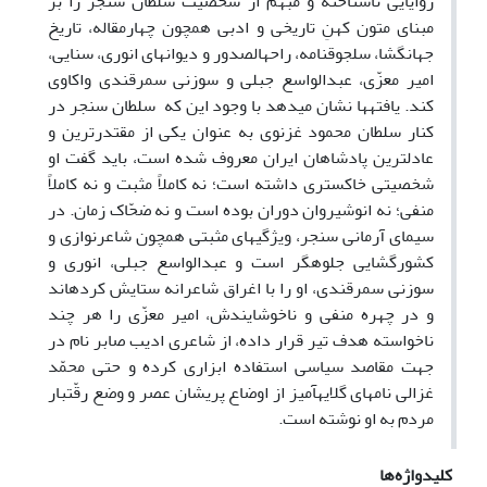
زوایایی ناشناخته و مبهم از شخصیت سلطان سنجر را بر
مبنای متون کهنِ تاریخی و ادبی همچون چهارمقاله، تاریخ
جهانگشا، سلجوق­نامه، راحه­الصدور و دیوان­های انوری، سنایی،
امیر معزّی، عبدالواسع جبلی و سوزنی سمرقندی واکاوی
کند. یافته­ها نشان می­دهد با وجود این که سلطان سنجر در
کنار سلطان محمود غزنوی به عنوان یکی از مقتدرترین و
عادل­ترین پادشاهان ایران معروف شده است، باید گفت او
شخصیتی خاکستری داشته است؛ نه کاملاً مثبت و نه کاملاً
منفی؛ نه انوشیروان دوران بوده است و نه ضحّاک زمان. در
سیمای آرمانی سنجر، ویژگی­های مثبتی همچون شاعرنوازی و
کشورگشایی جلوه­گر است و عبدالواسع جبلی، انوری و
سوزنی سمرقندی، او را با اغراق شاعرانه ستایش کرده­اند
و در چهره منفی و ناخوشایندش، امیر معزّی را هر چند
ناخواسته هدف تیر قرار داده، از شاعری ادیب صابر نام در
جهت مقاصد سیاسی استفاده ابزاری کرده و حتی محمّد
غزالی نامه­ای گلایه­آمیز از اوضاع پریشان عصر و وضع رقّت­بار
مردم به او نوشته است.
کلیدواژه‌ها