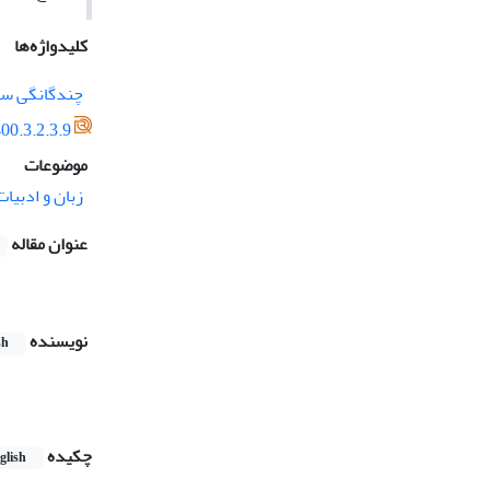
کلیدواژه‌ها
چندگانگی س
00.3.2.3.9
موضوعات
زبان و ادبیا
عنوان مقاله
نویسنده
sh
چکیده
glish