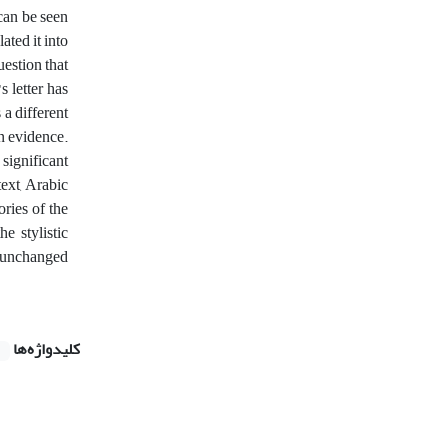
 can be seen
ated it into
uestion that
s letter has
 a different
on evidence.
 significant
text, Arabic
ories of the
e stylistic
ee unchanged
کلیدواژه‌ها