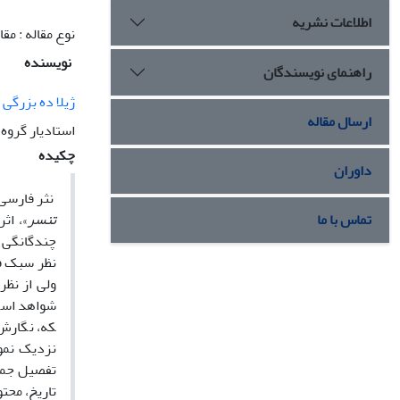
اطلاعات نشریه
نوع مقاله : مق
نویسنده
راهنمای نویسندگان
ژیلا ده بزرگی
ارسال مقاله
استادیار گروه
چکیده
داوران
نثر فارسی،
تماس با ما
تنسر
»، اث
چندگانگی س
نظر­ سبک ف
ولی از نظر
شواهد است. 
که، نگارش 
نزدیک نمود
تفصیل جمله
تاریخ، محت