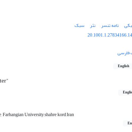
بکی
نامه تنسر
نثر
سبک
20.1001.1.27834166.14
ت فارسی
English
ter"
Engli
e, Farhangian University,shahre kord,Iran
En