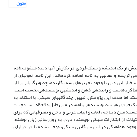
 بیش از یک اندیشه و سبک فردی در نگارش آن­ها دیده می­شود.«
نامه
ی ترجمه و مطالبی به نامه اضافه کرده­اند. این نامه، نمونه­ای از
ار این متن با وجود تحریرهای سه نگارنده، چه ویژگی­هایی را از
 حفظ کرده­است و زاییده­ی ذهن و اندیشه­ی نویسنده­ی نخست است،
­است، اما هدف این پژوهش، تبیین چندگانه­های سبکی، با استناد به
فردی هر سه نویسنده­ی نامه، در متن قابل ملاحظه است؛ چنان­
ست؛ متن دیباچه ، لغات و ابیات عربی و دخل و تصرف­هایی که برای
ثیلات از ابتکارات سبکی نویسنده دوم، به روزرسانی زبان نوشته،
. وجود هماهنگی در این سه­گانه­ی سبکی، موجب شده تا در درازای