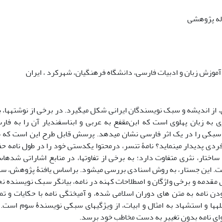
اله پژوهشی
 آموزش زبان و ادبیات فارسی، دانشگاه فرهنگیان، شهرکرد ، ایران
 از اندیشه و سبک نویسندگان ایرانی شکل می­گیرد. در برخی از نوشته­ها،
ری به زبان پهلوی ­است که ابن‌مقفع به عربی و ابن­اسفندیار آن را به فارس
بکی را در یک اثر فارسی نشان می­دهد. پرسش قابل طرح این است که ساخت
ردی پدیدار می­نماید؟ نامۀ تنسر، درمحتوا یکدستی خود را در طول نامه
 ساختار، نثری متفاوت دارد؛ به برخی از تفاوت­ها، در منابع اشاراتی شده
این جستار، به روش اسنادی بررسی می­شود. براساس یافتۀ پژوهش، سبک 
مقدمه و برخی واژگان و اصطلاحات کهنه در نامه، بیانگر سبک نویسنده نخ
ن نامه به متن های دوران اسلامی شده، و آمیختگی نامه با حکایات و تم
­ها و استشهاد به امثال و ابیات، از ویژگی­های سبکی نویسندۀ سوم است
وای نامه بدون تغییر به دست مخاطب خود برسد.