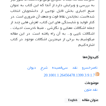
به بررسی و ویرایش دارد.از آنجا که این کتاب به عنوان
منبع اجباری بخش قابل توجهی از دانشجویان انتخاب
شده‌است، نمایاندن نقاط قوت و ضعف آن ضروری است .در
کنار فواید و شایستگی های این کتاب، لغزش هایی چند از
جمله اشکالات معنایی و نگارشی ، ضبط نادرست ادبیات ،
اشکالات تایپی و... به آن راه یافته است. در این مقاله
میکوشیم به برخی از مهمترین اشکالات موجود در کتاب
اشاره کنیم.
کلیدواژه‌ها
ناصرخسرو
نقد
سی‌قصیده
شرح
دیوان
20.1001.1.26456478.1399.3.9.1.7
موضوعات
نقد متون
عنوان مقاله
English