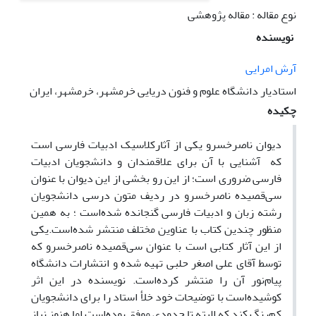
نوع مقاله : مقاله پژوهشی
نویسنده
آرش امرایی
استادیار دانشگاه علوم و فنون دریایی خرمشهر، خرمشهر، ایران
چکیده
دیوان ناصرخسرو یکی از آثارکلاسیک ادبیات فارسی است
که آشنایی با آن برای علاقمندان و دانشجویان ادبیات
فارسی ضروری است؛ از این رو بخشی از این دیوان با عنوان
سی‌قصیده ناصرخسرو در ردیف متون درسی دانشجویان
رشته زبان و ادبیات فارسی گنجانده شده‌است ؛ به همین
منظور چندین کتاب با عناوین مختلف منتشر شده‌است.یکی
از این آثار کتابی است با عنوان سی‌قصیده ناصرخسرو که
توسط آقای علی اصغر حلبی تهیه شده و انتشارات دانشگاه
پیام‌نور آن را منتشر کرده‌است. نویسنده در این اثر
کوشیده‌است با توضیحات خود خلأ استاد را برای دانشجویان
کم‌رنگ کند که البته تا حدودی موفق بوده‌است اما هنوز نیاز