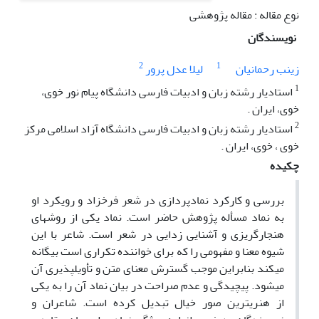
نوع مقاله : مقاله پژوهشی
نویسندگان
2
1
زینب رحمانیان
لیلا عدل پرور
1
استادیار رشته زبان و ادبیات فارسی دانشگاه پیام نور خوی،
خوی، ایران .
2
استادیار رشته زبان و ادبیات فارسی دانشگاه آزاد اسلامی مرکز
خوی ، خوی، ایران .
چکیده
بررسی و کارکرد نمادپردازی در شعر فرخزاد و رویکرد او
به نماد مسأله پژوهش حاضر است. نماد یکی از روش­های
هنجارگریزی و آشنایی زدایی در شعر است. شاعر با این
شیوه معنا و مفهومی را که برای خواننده تکراری است بیگانه
می­کند بنابراین موجب گسترش معنای متن و تأویل­پذیری آن
می­شود. پیچیدگی و عدم صراحت در بیان نماد آن را به یکی
از هنری­ترین صور خیال تبدیل کرده است. شاعران و