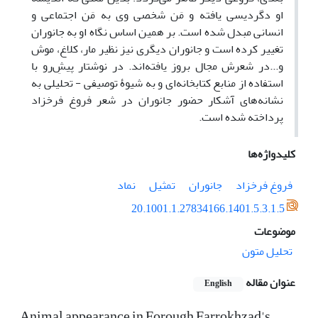
او دگردیسی یافته و مَن شخصی وی به مَن اجتماعی و
انسانی مبدل شده است. بر همین اساس نگاه او به جانوران
تغییر کرده است و جانوران دیگری نیز نظیر مار، کلاغ، موش
و...در شعرش مجال بروز یافته‌اند. در نوشتار پیشِ‌رو با
استفاده از منابع کتابخانه‌ای و به شیوۀ توصیفی - تحلیلی به
نشانه‌های آشکار حضور جانوران در شعر فروغ فرخزاد
پرداخته شده است.
کلیدواژه‌ها
فروغ فرخزاد
جانوران
تمثیل
نماد
20.1001.1.27834166.1401.5.3.1.5
موضوعات
تحلیل متون
عنوان مقاله
English
Animal appearance in Forough Farrokhzad's