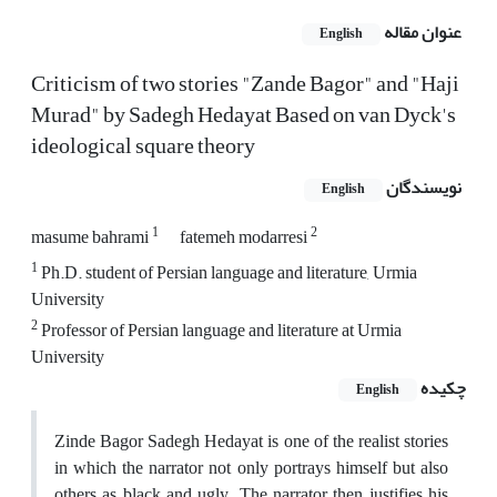
عنوان مقاله
English
Criticism of two stories "Zande Bagor" and "Haji
Murad" by Sadegh Hedayat Based on van Dyck's
ideological square theory
نویسندگان
English
1
2
masume bahrami
fatemeh modarresi
1
Ph.D. student of Persian language and literature, Urmia
University
2
Professor of Persian language and literature at Urmia
University
چکیده
English
Zinde Bagor Sadegh Hedayat is one of the realist stories
in which the narrator not only portrays himself but also
others as black and ugly. The narrator then justifies his