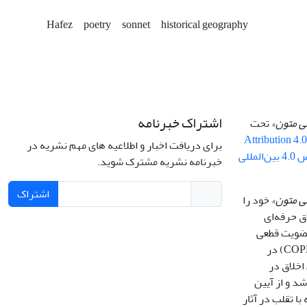
Hafez
poetry
sonnet
historical geography
اشتراک خبرنامه
سی متون»
تحت
Attribution 4.
برای دریافت اخبار و اطلاعیه های مهم نشریه در
By 4.0 ) ( مجوز کریتیو کامنز تخصیص 4.0 بین‌المللی
خبرنامه نشریه مشترک شوید.
اشتراک
ی متون»
خود را
ق حرفه‌ای
 عضویت قطعی
کمیته بین‌المللی اخلاق در انتشار (COPE) در
اخلاق در
انین (COPE) می باشد و از آیین
با تقلب در آثار