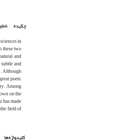
چکیده
glish
 sciences in
om these two
 natural and
 subtle and
s. Although
reat poets,
etry. Among
rown on the
fez has made
the field of
کلیدواژه‌ها