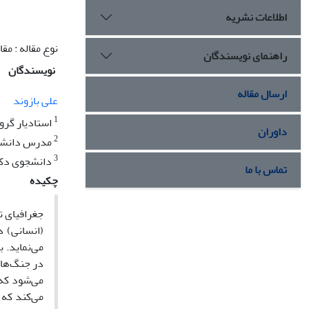
اطلاعات نشریه
نوع مقاله : مق
راهنمای نویسندگان
نویسندگان
ارسال مقاله
علی بازوند
1
استادیار گرو
داوران
2
مدرس دانشگاه
3
دانشجوی دکتر
تماس با ما
چکیده
جغرافیای ت
(انسانی) د
می‌نماید. 
در جنگ‌ها 
می‌شود که 
می‌کند که 