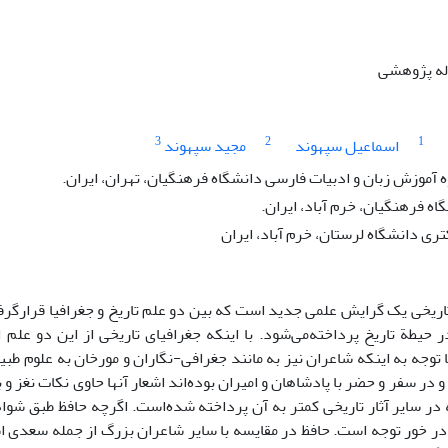
اله پژوهشی
3
2
1
اسماعیل سپهوند
مجید سپهوند
ه آموزش زبان و ادبیات فارسی دانشگاه فرهنگیان، تهران، ایران.
 فرهنگیان، خرم آباد، ایران.
ی دانشگاه لرستان، خرم آباد، ایران
اریخی یک گرایش علمی جدید است که بین دو علم تاریخ و جغرافیا قرارگرفت
ر حیطة تاریخ پرداخته‌می‌شود. با اینکه جغرافیای تاریخی از این دو علم
با توجه به اینکه شاعران نیز به ‌مانند جغرافی-نگاران و مورخان به علوم ط
و در سفر و حضر با پادشاهان و امیران بوده‌اند اشعار آنها حاوی نکات نغز
در سایر آثار تاریخی کمتر به آن پرداخته شده‌است. اگرچه حافظ طبق شوا
در خور توجه است. حافظ در مقایسه با سایر شاعران بزرگ از جمله سعدی ا