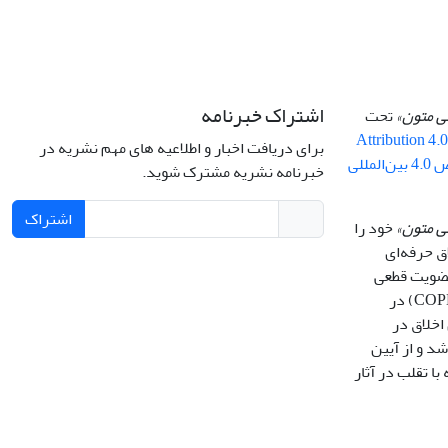
اشتراک خبرنامه
سی متون»
تحت
Attribution 4.
برای دریافت اخبار و اطلاعیه های مهم نشریه در
By 4.0 ) ( مجوز کریتیو کامنز تخصیص 4.0 بین‌المللی
خبرنامه نشریه مشترک شوید.
اشتراک
ی متون»
خود را
ق حرفه‌ای
 عضویت قطعی
کمیته بین‌المللی اخلاق در انتشار (COPE) در
اخلاق در
انین (COPE) می باشد و از آیین
با تقلب در آثار