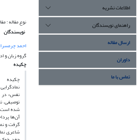
اطلاعات نشریه
نوع مقاله : مق
راهنمای نویسندگان
نویسندگان
ارسال مقاله
احمد چرمسرا
گروه زبان و ا
داوران
چکیده
تماس با ما
چکیده
نمادگرایی 
نفس» در غ
توصیفی، تح
شده است و 
آن‌ها پردا
گرفت و نما
شاعری نماد
جغد، خوک، گ