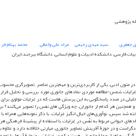
اله پژوهشی
ی جعفری
سید مهدی رحیمی
مراد علی واعظی
محمد بهنام فر
دبیات فارسی، دانشکده ادبیات و علوم انسانی، دانشگاه بیرجند،ایران
در متون ادبی، یکی از کاربردی‌ترین و مهم‌ترین عناصر ِ تصویرگری محسوب 
زلیات شمس-مطالعه موردی نمادهای جانوری مورد بررسی و تحلیل قرار 
لیلی در صدد پاسخگویی به این پرسش هاست که در غزلیات مولوی برای تبی
همچنین هر کدام از جانوران، چه ویژگی های نفس را تصویر می‌کنند؟ برای
خته شد سپس، نوآوری‌های خیال انگیز غزلیات، با ذکر نمونه‌هایی همراه با
دهایِ حیوانیِ مربوط به نَفْس در غزلیات با استفاده از پیشینۀ فرهنگیِ ه
گراست و در حوزۀ آفرینش تصاویر جانوری، مهارتی خلاقانه دارد و علاوه بر
رگ، روباه» از جملۀ جانورانی هستند که در غزلیات، رمزوارۀ آن‌ها، با توجه ب