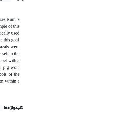
yzes Rumi's
ple of this
ically used
e this goal,
hazals were
self in the
poet with a
, pig, wolf,
bols of the
en within a
کلیدواژه‌ها