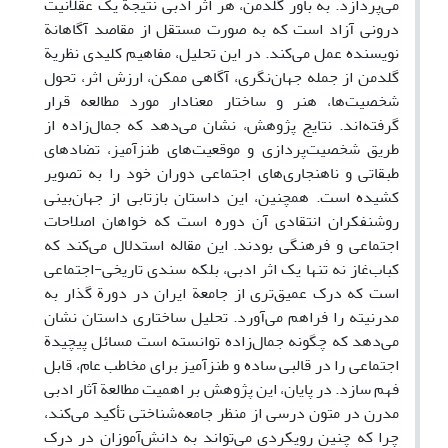
می‌پردازد. به باور گلدمن، هر اثر ادبی نتیجة یک عقلانیت
درونی آزاد است که به صورت مستقل از مقاصد آگاهانة
نویسنده عمل می‌کند. در این تحلیل، مفاهیم کلیدی نظریة
گلدمن از جمله جهان‌نگری، آگاهی ممکن، ارزش اثر، تحول
شخصیت‌ها، هنر و ساختار معنادار مورد مطالعه قرار
گرفته‌اند. نتایج پژوهش، نشان می‌دهد که جمال‌زاده از
طریق شخصیت‌پردازی و موقعیت‌های طنزآمیز، تضادهای
طبقاتی و ناهنجاری‌های اجتماعی دوران خود را به تصویر
کشیده است. همچنین، این داستان بازتابی از جهان‌بینی
روشنفکران انتقادی آن دوره است که خواهان اصلاحات
اجتماعی و فرهنگی بودند. این مقاله استدلال می‌کند که
کباب‌غاز نه تنها یک اثر ادبی، بلکه سندی تاریخی-اجتماعی
است که درک عمیق‌تری از جامعة ایران در دورة گذار به
مدرنیته را فراهم می‌آورد. تحلیل ساختاری داستان نشان
می‌دهد که چگونه جمال‌زاده توانسته است مسائل پیچیدة
اجتماعی را در قالبی ساده و طنزآمیز برای مخاطب عام، قابل
فهم سازد. در پایان، این پژوهش بر اهمیت مطالعة آثار ادبی
مدرن در متون درسی از منظر جامعه‌شناختی تأکید می‌کند،
چرا که چنین رویکردی می‌تواند به دانش‌آموزان در درک