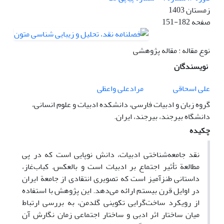
زمستان 1403
صفحه
151-182
نوع مقاله : مقاله پژوهشی
نویسندگان
علی اسحاقی
مراد‌علی واعظی
گروه زبان و ادبیات فارسی، دانشکده ادبیات و علوم انسانی،
دانشگاه بیرجند، بیرجند، ایران.
چکیده
نقد جامعه‌شناختی ادبیات، دانش نو‌پایی است که در پی
مطالعة تأثیر اجتماع بر ادبیات است و بالعکس. کباب‌غاز،
داستانی طنزآمیز است که تصویری انتقادی از جامعة ایران
در اوایل قرن بیستم ارائه می‌دهد. این پژوهش با استفاده
از رویکرد ساخت‌گرایی تکوینی گلدمن، به بررسی ارتباط
میان ساختار اثر ادبی و ساختار اجتماعی زمان نگارش آن