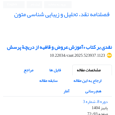
ورود به سامانه
ثبت نام
English
فصلنامه نقد، تحلیل و زیبایی شناسی متون
فصلنامه نقد، تحلیل و زیبایی شناسی متون
نقدی بر کتاب «آموزش عروض و قافیه از دریچة پرسش
10.22034/caat.2025.523937.1123
مشخصات مقاله
فایل ها
مراجع
ارجاع به این مقاله
سابقه مقاله
هم رسانی
آمار
دوره 8، شماره 3
پاییز 1404
صفحه
72-93