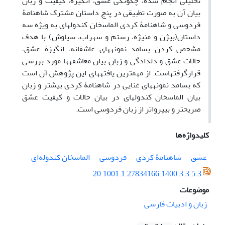
تحلیلی انجام شده، چگونگی عشق، انگیزه، کیفیت و زبان
بیان آن به صورت تطبیقی در پنج داستان مشترک شاهنامۀ
فردوسی و شاهنامۀ کردی الماسخان کندوله­ای به ویژه سه
داستان­(بیژن و منیژه، رستم و سهراب، سیاوش) با هدف
مشخص کردن بسامد نمونه­های عاشقانه، انگیزۀ عشق،
حالات عشق و دلدادگی و زبان بیان معاشقه­ها مورد بررسی
قرارگرفته­است. از مهم­ترین یافته­های این پژوهش آن است
که بسامد نمونه­های غنایی در شاهنامۀ کردی بیشتر و زبان
بیان الماسخان کندوله­ای در بیان حالات و کیفیت عشق
صریح­تر و بی­پرواتر از زبان فردوسی است.
کلیدواژه‌ها
عشق
شاهنامۀ کردی
فردوسی
الماسخان کندوله‌ای
20.1001.1.27834166.1400.3.3.5.3
موضوعات
زبان و ادبیات فارسی