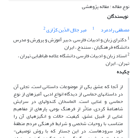
نوع مقاله : مقاله پژوهشی
نویسندگان
2
1
مصطفی رادمرد
میر جلال الدّین کزّازی
1
دکترای زبان و ادبیات فارسی ،دبیر آموزش و پرورش و مدرس
دانشگاه فرهنگیان ، سنندج ، ایران
2
استاد زبان و ادبیات فارسی دانشگاه علامه طباطبایی تهران ،
تهران ، ایران
چکیده
از آنجا که عشق یکی از موضوعات داستانی است، تجلی آن
در داستان­های حماسی از دیدگاه انواع ادبی، آمیزه­ای از نوع
حماسی و غنایی است. الماسخان کندوله­ای در سرایش
شاهنامۀ کردی، متاثّر از فرهنگ بومی، پاره­ای از مفاهیم
غنایی از قبیل عشق، کیفیت، حالات و انگیزه­های آن را
متناسب با روحیات شخصی و شرایط فرهنگی مردم منطقۀ
خود سروده­است. در این جستار که با روش توصیفی-