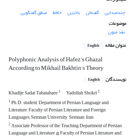
چندصدایی
گفتمان
باختین
حافظ
منطقِ گفتگویی
موضوعات
نقد متون
عنوان مقاله
English
Polyphonic Analysis of Hafez's Ghazal
According to Mikhail Bakhtin's Theory
نویسندگان
English
1
2
Khadije Sadat Tabatabaee
Yadollah Shokri
1
Ph.D. student, Department of Persian Language and
Literature, Faculty of Persian Literature and Foreign
Languages, Semnan University, Semnan, Iran
2
Associate Professor of the Teaching Department of Persian
Language and Literature @ Faculty of Persian Literature and