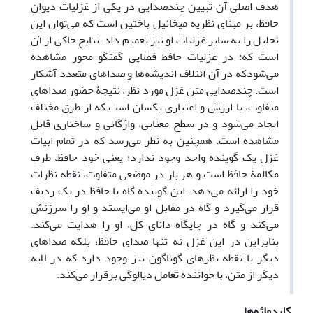
هدف اصلی آن تبیین چندصدایی در یکی از غزلیات دیوان
حافظ، بر مبنای نظریه میخائیل باختین است که می‌توان این
تحلیل را به سایر غزلیات او نیز تعمیم داد. نتایج حاکی از آن
است که: در غزلیات حافظ فضایی گفتگو محور مشاهده
می‌شودکه در آن ائتلاف اندیشه‌ها و صداهای متعدد آشکار
است. چندصدایی متن غزل مورد نظر، نتیجۀ حضور صداهای
متفاوت، با ارزش و اعتباری یکسان است که از طرق مختلف
ایجاد می‌شود و در سطح معنایی، واژگانی و ساختاری قابل
مشاهده است. همچنین به نظر می‌رسد که در تمام ابیات
غزل یک گوینده واحد وجود ندارد؛ یعنی خود حافظ، طرفِ
مکالمۀ حافظ است و هر بار در موضعی متفاوت، نقطه نظرات
خود را ارائه می‌دهد. این گوینده گاه با حافظ در یک ردیف
قرار می‌گیرد و گاه در مقابل او می‌ایستد و او را سرزنش
می‌کند و گاه در جایگاه دانای کل، او را هدایت می‌کند.
بنابراین در این غزل نه تنها صدای حافظ، بلکه صداهای
دیگر با نقطه نظرهای گوناگون نیز وجود دارد که در لایه
دیگر از متن، با خواننده تعامل دیالوگی برقرار می‌کند.
کلیدواژه‌ها