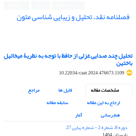
ورود به سامانه
ثبت نام
English
فصلنامه نقد، تحلیل و زیبایی شناسی متون
فصلنامه نقد، تحلیل و زیبایی شناسی متون
تحلیل چند صدایی غزلی از حافظ با توجه به نظریۀ میخائیل
باختین
10.22034/caat.2024.476673.1109
مشخصات مقاله
فایل ها
مراجع
ارجاع به این مقاله
سابقه مقاله
هم رسانی
آمار
دوره 8، شماره 2 - شماره پیاپی 27
تابستان 1404