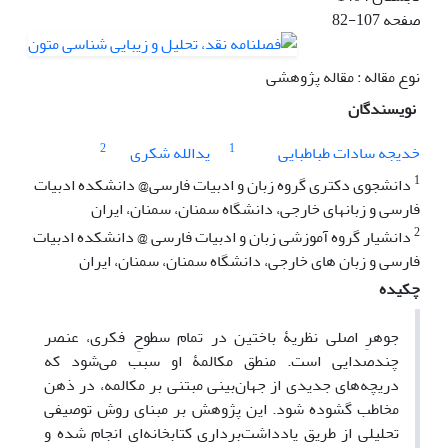
صفحه
82-107
نوع مقاله : مقاله پژوهشی
نویسندگان
2
1
خدیجه سادات طباطبایی
یدالله شکری
1
دانشجوی دکتری گروه زبان و ادبیات فارسی@ دانشکده ادبیات
فارسی و زبانهای خارجی، دانشگاه سمنان، سمنان، ایران
2
دانشیار گروه آموزشی زبان و ادبیات فارسی @ دانشکده ادبیات
فارسی و زبان های خارجی، دانشگاه سمنان، سمنان، ایران
چکیده
جوهرِ اصلی نظریۀ باختین در تمام سطوحِ فکری، عنصر
چندصدایی است. منطق مکالمۀ او سبب می‌شود که
دریچه‌های جدیدی از جهان‌بینی مبتنی بر مکالمه، در ذهن
مخاطب گشوده شود. این پژوهش بر مبنای روش توصیفی
تحلیلی از طریق یادداشت‌برداری کتابخانه‌ای انجام شده و