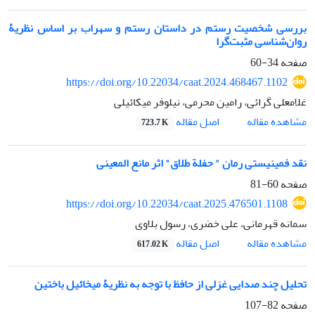
بررسی شخصیت رستم در داستان رستم و سهراب بر اساس نظریۀ
روان‌شناسی مثبت‌گرا
صفحه
34-60
https://doi.org/10.22034/caat.2024.468467.1102
غلامعلی گرائی، رامین محرمی، نیلوفر میکائیلی
اصل مقاله
مشاهده مقاله
723.7 K
نقد فمینیستی رمان " حفلة طلاق" اثر مانع المعینی
صفحه
60-81
https://doi.org/10.22034/caat.2025.476501.1108
سمانه قهرمانی، علی خضری، رسول بلاوی
اصل مقاله
مشاهده مقاله
617.02 K
تحلیل چند صدایی غزلی از حافظ با توجه به نظریۀ میخائیل باختین
صفحه
82-107