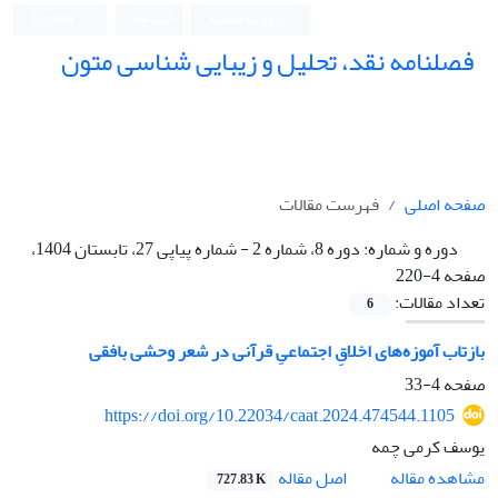
ورود به سامانه
ثبت نام
English
فصلنامه نقد، تحلیل و زیبایی شناسی متون
فصلنامه نقد، تحلیل و زیبایی شناسی متون
صفحه اصلی
فهرست مقالات
دوره و شماره:
دوره 8، شماره 2 - شماره پیاپی 27، تابستان 1404،
صفحه 4-220
تعداد مقالات:
6
بازتاب آموزه‌های اخلاقِ اجتماعیِ قرآنی در شعر وحشی بافقی
صفحه
4-33
https://doi.org/10.22034/caat.2024.474544.1105
یوسف کرمی چمه
اصل مقاله
مشاهده مقاله
727.83 K