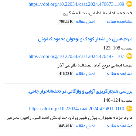
https://doi.org/10.22034/caat.2024.476673.1109
خدیجه سادات طباطبایی، یدالله شکری
اصل مقاله
مشاهده مقاله
708.55 K
ابهام هنری در اشعار کودک و نوجوان محمود کیانوش
صفحه
108-123
https://doi.org/10.22034/caat.2024.476497.1107
مهسا ایمانی برنج آباد، عبدالله طلوعی آذر
اصل مقاله
مشاهده مقاله
416.73 K
بررسی هنجارگریزی‌ آوایی و واژگانی در تحفه‌الاحرار جامی.
صفحه
124-148
https://doi.org/10.22034/caat.2024.476811.1110
داود مژده عنبران، بیژن ظهیری ناو، خدابخش اسدالهی، رامین محرمی
اصل مقاله
مشاهده مقاله
845.49 K