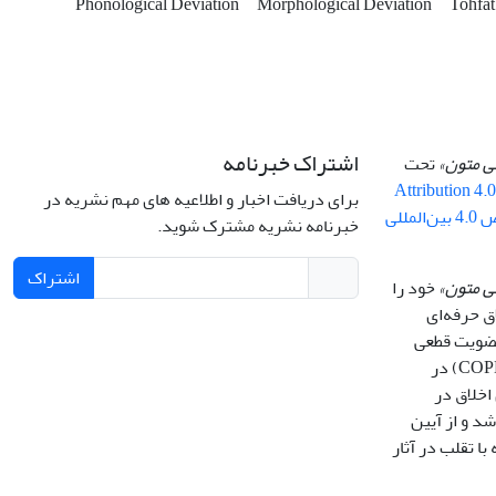
Phonological Deviation
Morphological Deviation
Tohfat
اشتراک خبرنامه
سی متون»
تحت
Attribution 4.
برای دریافت اخبار و اطلاعیه های مهم نشریه در
By 4.0 ) ( مجوز کریتیو کامنز تخصیص 4.0 بین‌المللی
خبرنامه نشریه مشترک شوید.
اشتراک
ی متون»
خود را
ق حرفه‌ای
 عضویت قطعی
کمیته بین‌المللی اخلاق در انتشار (COPE) در
اخلاق در
انین (COPE) می باشد و از آیین
با تقلب در آثار