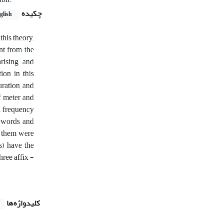
چکیده
glish
this theory,
nt from the
arising and
ion in this
ration, and
f meter and
h frequency
w words and
f them were
s) have the
hree affix -
کلیدواژه‌ها