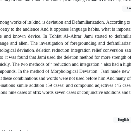
En
mong works of its kind, is deviation and Defamiliarization. According to 
 poetry to the audience And it opposes language habits. what is importa
ive and known device. In Tohfat Al-Ahrar, Jami started to defamili
nge and alien. The investigation of foregrounding and defamiliarizat
cal deviation. deletion, reduction, integration, relief, conversion, satu
so, it was found that Jami used the deletion method for more strength o
uickly. The two methods of " reduction and integration " also had a hig
 compounds. In the method of Morphological Deviation , Jami made ne
hat these combinations and words were not used before him And many o
nations, simile addition (59 cases) and compound adjectives (45 case
ons, nine cases of affix words, seven cases of conjunctive additions and t
English