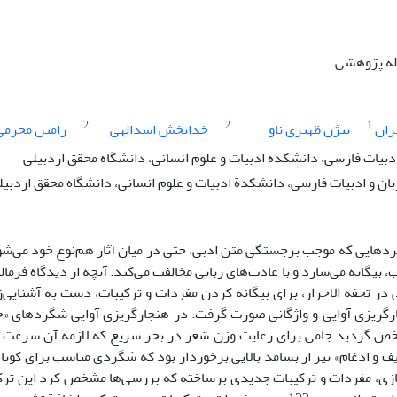
اله پژوهشی
2
2
1
ران
بیژن ظهیری ناو
خدابخش اسدالهی
رامین محرمی
ادبیات فارسی، دانشکده ادبیات و علوم انسانی، دانشگاه محقق اردبیلی
بان و ادبیات فارسی، دانشکدة ادبیات و علوم انسانی، دانشگاه محقق اردبیل
دهایی که موجب برجستگی متن ادبی، حتی در میان آثار هم‌نوع خود می‌شو
، بیگانه می‌سازد و با عادت‌های زبانی مخالفت می‌کند. آنچه از دیدگاه فر
در تحفه الاحرار، برای بیگانه کردن مفردات و ترکیبات، دست به آشنایی‌
گریزی آوایی و واژگانی صورت گرفت. در هنجارگریزی آوایی شگردهای «حذ
ص گردید جامی برای رعایت وزن شعر در بحر سریع که لازمة آن سرعت و
 و ادغام» نیز از بسامد بالایی برخوردار بود که شگردی مناسب برای کوتاه
ی، مفردات و ترکیبات جدیدی برساخته که بررسی‌ها مشخص کرد این ترکیبات