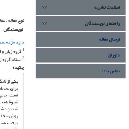
اطلاعات نشریه
نوع مقاله : مق
راهنمای نویسندگان
نویسندگان
ارسال مقاله
داود مژده عنب
1
گروه زبان و 
داوران
2
استاد گروه ز
چکیده
تماس با ما
یکی از شگر
برای مخاطب
است. جامی 
شیوة هنجار
شد، و مشخ
روش «تخفیف
برجسته‌ساز