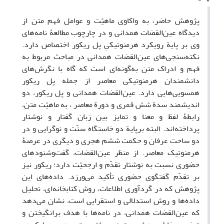
پژوهش حاضر، به واکاوی ماهیّت و عوامل فهم متن از
دیدگاه عین‌القضات همدانی و در چارچوب مطالعۀ نامه‌های
وی بر پایة رویکرد هرمنوتیکیِ پل ریکور اختصاص دارد.
نکته‌سنجی‌های عین‌القضات همدانی در مباحث مربوط به
فهم و ادراک متن به‌گونه‌ای است که گاه با نگرش‌های
دانشمندان هرمنوتیکی معاصر از جمله پل ریکور
همسویی‌هایی دارد. عین‌القضات همدانی و پل ریکور، دو
اندیشمند سدة شش قمری و دورة معاصر ، به ماهیّت متن،
رابطۀ لفظ و معنا و تمایز بین زبان گفتار و نوشتار
پرداخته‌اند. البته برپایة دو خاستگاه سنّت و نوگرایی و در
دو ساحت عرفان و حکمت ششم هجری و دیگری در عرصۀ
هرمنوتیک معاصر. از منظر عین‌القضات، گفت‌و‌شنودهای
حضوری نسبت به نوشتار تقدّم و ارجحیّت دارد؛ ریکور نیز
بر تقدّم گفتگوی حضوری تأکید می‌ورزد. داده‌های این
پژوهش که در گردآوری اطلاعات، روش کتابخانه‌ای، تحلیل
داده‌ها و روش استدلالی و استقرایی است، نشان می‌دهد
که عین‌القضات همدانی، در نامه‌ها با هدف برانگیختن و