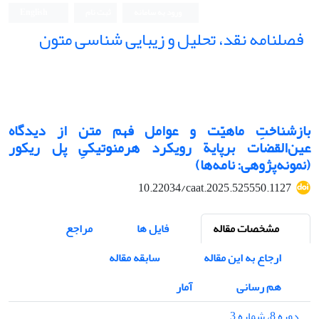
ورود به سامانه
ثبت نام
English
فصلنامه نقد، تحلیل و زیبایی شناسی متون
فصلنامه نقد، تحلیل و زیبایی شناسی متون
بازشناختِ ماهیّت و عوامل فهم متن از دیدگاه
عین‌القضات برپایة رویکرد هرمنوتیکیِ پل ریکور
(نمونه‌پژوهی: نامه‌ها)
10.22034/caat.2025.525550.1127
مشخصات مقاله
فایل ها
مراجع
ارجاع به این مقاله
سابقه مقاله
هم رسانی
آمار
دوره 8، شماره 3