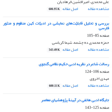
علی محمدی، امیرافشین فرهادیان
اصل مقاله
مشاهده مقاله
606.95 K
بررسی و تحلیل قابلیّت‌های نمایشی در ادبیّات کهن منظوم و منثور
فارسی
صفحه
85-105
حمزه محمدی ده چشمه، شیما کرباسی
اصل مقاله
مشاهده مقاله
543.49 K
رسالت شاعردر نظریه ادبی حکیم نظامی گنجوی
صفحه
106-124
مهدی اخروی
اصل مقاله
مشاهده مقاله
600.11 K
جایگاه ادبی هاتفی در آیینۀ پژوهش‎های معاصر
صفحه
125-143