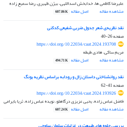
علیرضا کاظمی ها، خدابخش اسداللهی، بیژن ظهیری، رضا سمیع زاده
اصل مقاله
مشاهده مقاله
607.86 K
نقد نظریه‌ی شعر جدول ضربی شفیعی کدکنی
صفحه
26-40
https://doi.org/10.22034/caat.2024.193708
مریم ساکی، هادی طیطه
اصل مقاله
مشاهده مقاله
494.71 K
نقد روانشناختی داستان زال و رودابه براساس نظریه یونگ
صفحه
41-62
https://doi.org/10.22034/caat.2024.193926
فاضل عباس زاده، یحیی عزیزی درگاهلو، نویده عباس زاده، ثریا بایرامی
اصل مقاله
مشاهده مقاله
607.24 K
بررسی جلوه های طبیعت در غزلیات سلمان ساوجی