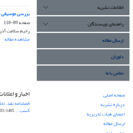
اطلاعات نشریه
بررسی موسیقی ب
صفحه
89-118
راهنمای نویسندگان
رحیم سلامت آذر
مشاهده مقاله
ارسال مقاله
داوران
تماس با ما
اخبار و اعلانات
صفحه اصلی
فصلنامه نقد، تحل
درباره نشریه
کسب ...
1405-03-05
اعضای هیات تحریریه
ارسال مقاله