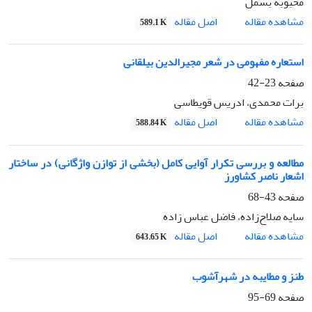
محبوبه بسمل
اصل مقاله
مشاهده مقاله
589.1 K
استعاره مفهومی در شعر مجیرالدین بیلقانی
صفحه
23-42
برات محمدی، ادریس قویطاسی
اصل مقاله
مشاهده مقاله
588.84 K
مطالعه و بررسی تکرار آوایی کامل (بخشی از توازن واژگانی) در ساختار
اشعار ناصر کشاورز
صفحه
43-68
سایه صلاح‌زاده، فاضل عباس زاده
اصل مقاله
مشاهده مقاله
643.65 K
طنز و مطایبه در شهرآشوب
صفحه
69-95