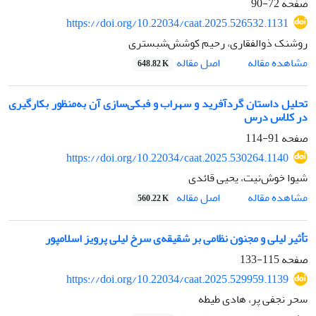
صفحه
72-90
https://doi.org/10.22034/caat.2025.526532.1131
روشنک ذوالفقاری، رحیم کوشش‌شبستری
اصل مقاله
مشاهده مقاله
648.82 K
تحلیل داستان گردآفرید و سهراب و فبکی‌سازی آن به‌منظور بکارگیری
در کلاس درس
صفحه
91-114
https://doi.org/10.22034/caat.2025.530264.1140
شیوا خوش‌نیت، یحیی قائدی
اصل مقاله
مشاهده مقاله
560.22 K
تأثیر لیلی و مجنون نظامی بر شقیقه‌ی سرخ لیلی پرویز اسلامپور
صفحه
115-133
https://doi.org/10.22034/caat.2025.529959.1139
سحر نجفی پر، هادی طیطه