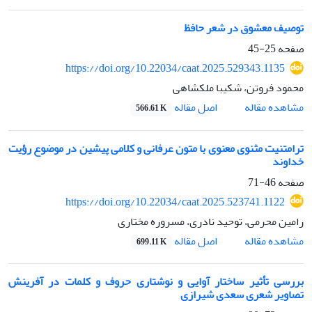
توصیف معشوق در شعر حافظ
صفحه
25-45
https://doi.org/10.22034/caat.2025.529343.1135
محمود فروتن، شکیبا ملکشاهی
اصل مقاله
مشاهده مقاله
566.61 K
ترامتنیت مثنوی معنوی با متون عرفانی و کلامی پیشین در موضوع رؤیت
خداوند
صفحه
46-71
https://doi.org/10.22034/caat.2025.523741.1122
رامین محرمی، توحید نادری، مسروره مختاری
اصل مقاله
مشاهده مقاله
699.11 K
بررسی تأثیر ساختار آوایی و نوشتاری حروف و کلمات در آفرینش
تصاویر شعری سعدی شیرازی