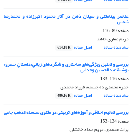
عناصر بینامتنی و سیلان ذهن در آثار محمود اکبرزاده و محمدرضا
شمس
صفحه
89-116
مریم غفاری جاهد
اصل مقاله
مشاهده مقاله
614.18 K
بررسی و تحلیل ویژگی‌های ساختاری و شگردهای زبانیِ«داستانِ خسرو»
نوشتۀ عبدالحسین وجدانی
صفحه
116-133
حمزه محمدی ده چشمه، فرزاد محمدی
اصل مقاله
مشاهده مقاله
486.16 K
بررسی تعالیم اخلاقی و آموزه‌های تربیتی در مثنوی سلسله‌الذهب جامی
صفحه
134-153
برات محمدی، مریم حداد خانشان